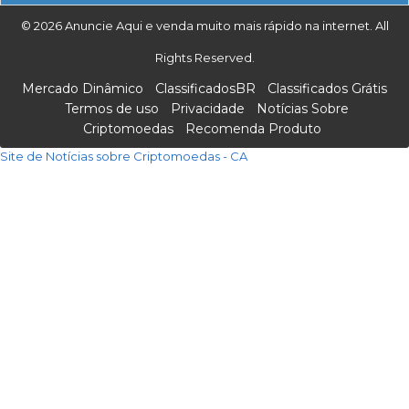
© 2026 Anuncie Aqui e venda muito mais rápido na internet. All
Rights Reserved.
Mercado Dinâmico
ClassificadosBR
Classificados Grátis
Termos de uso
Privacidade
Notícias Sobre
Criptomoedas
Recomenda Produto
Site de Notícias sobre Criptomoedas - CA