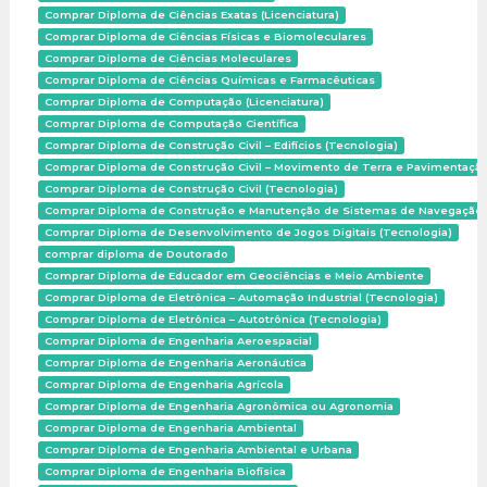
Comprar Diploma de Ciências Exatas (Licenciatura)
Comprar Diploma de Ciências Físicas e Biomoleculares
Comprar Diploma de Ciências Moleculares
Comprar Diploma de Ciências Químicas e Farmacêuticas
Comprar Diploma de Computação (Licenciatura)
Comprar Diploma de Computação Científica
Comprar Diploma de Construção Civil – Edifícios (Tecnologia)
Comprar Diploma de Construção Civil – Movimento de Terra e Pavimentação
Comprar Diploma de Construção Civil (Tecnologia)
Comprar Diploma de Construção e Manutenção de Sistemas de Navegação Fl
Comprar Diploma de Desenvolvimento de Jogos Digitais (Tecnologia)
comprar diploma de Doutorado
Comprar Diploma de Educador em Geociências e Meio Ambiente
Comprar Diploma de Eletrônica – Automação Industrial (Tecnologia)
Comprar Diploma de Eletrônica – Autotrônica (Tecnologia)
Comprar Diploma de Engenharia Aeroespacial
Comprar Diploma de Engenharia Aeronáutica
Comprar Diploma de Engenharia Agrícola
Comprar Diploma de Engenharia Agronômica ou Agronomia
Comprar Diploma de Engenharia Ambiental
Comprar Diploma de Engenharia Ambiental e Urbana
Comprar Diploma de Engenharia Biofísica