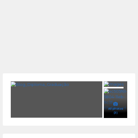
All photos
(3)