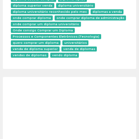
diploma superior venda
diploma universitário
diploma universitário reconhecido pelo mec
diplomas a venda
onde comprar diploma
onde comprar diploma de administração
onde comprar um diploma universitário
Onde consigo Comprar um Diploma
Processos e Componentes Eletrônicos (Tecnologia)
quero comprar um diploma
universitários
venda de diploma superior
venda de diplomas
vendas de diplomas
vendo diploma