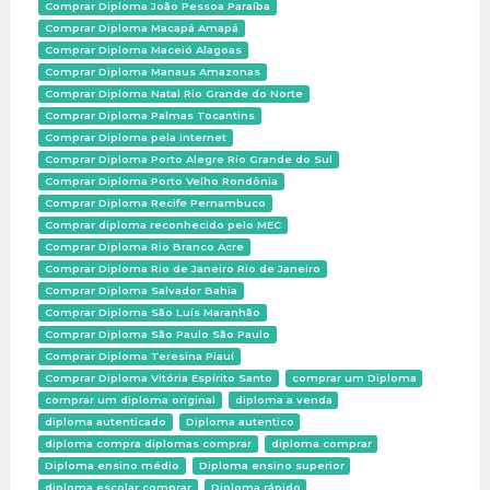
Comprar Diploma João Pessoa Paraíba
Comprar Diploma Macapá Amapá
Comprar Diploma Maceió Alagoas
Comprar Diploma Manaus Amazonas
Comprar Diploma Natal Rio Grande do Norte
Comprar Diploma Palmas Tocantins
Comprar Diploma pela internet
Comprar Diploma Porto Alegre Rio Grande do Sul
Comprar Diploma Porto Velho Rondônia
Comprar Diploma Recife Pernambuco
Comprar diploma reconhecido pelo MEC
Comprar Diploma Rio Branco Acre
Comprar Diploma Rio de Janeiro Rio de Janeiro
Comprar Diploma Salvador Bahia
Comprar Diploma São Luís Maranhão
Comprar Diploma São Paulo São Paulo
Comprar Diploma Teresina Piauí
Comprar Diploma Vitória Espírito Santo
comprar um Diploma
comprar um diploma original
diploma a venda
diploma autenticado
Diploma autentico
diploma compra diplomas comprar
diploma comprar
Diploma ensino médio
Diploma ensino superior
diploma escolar comprar
Diploma rápido