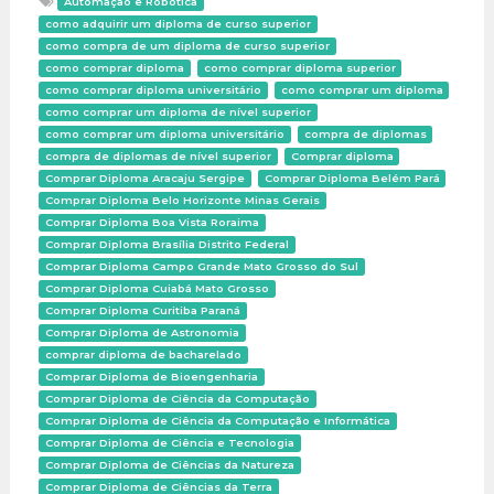
Automação e Robótica
como adquirir um diploma de curso superior
como compra de um diploma de curso superior
como comprar diploma
como comprar diploma superior
como comprar diploma universitário
como comprar um diploma
como comprar um diploma de nível superior
como comprar um diploma universitário
compra de diplomas
compra de diplomas de nível superior
Comprar diploma
Comprar Diploma Aracaju Sergipe
Comprar Diploma Belém Pará
Comprar Diploma Belo Horizonte Minas Gerais
Comprar Diploma Boa Vista Roraima
Comprar Diploma Brasília Distrito Federal
Comprar Diploma Campo Grande Mato Grosso do Sul
Comprar Diploma Cuiabá Mato Grosso
Comprar Diploma Curitiba Paraná
Comprar Diploma de Astronomia
comprar diploma de bacharelado
Comprar Diploma de Bioengenharia
Comprar Diploma de Ciência da Computação
Comprar Diploma de Ciência da Computação e Informática
Comprar Diploma de Ciência e Tecnologia
Comprar Diploma de Ciências da Natureza
Comprar Diploma de Ciências da Terra