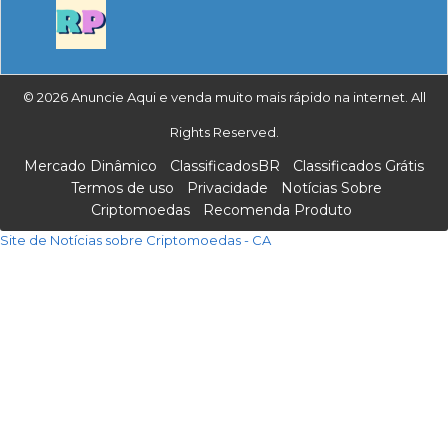
© 2026 Anuncie Aqui e venda muito mais rápido na internet. All
Rights Reserved.
Mercado Dinâmico
ClassificadosBR
Classificados Grátis
Termos de uso
Privacidade
Notícias Sobre
Criptomoedas
Recomenda Produto
Site de Notícias sobre Criptomoedas - CA