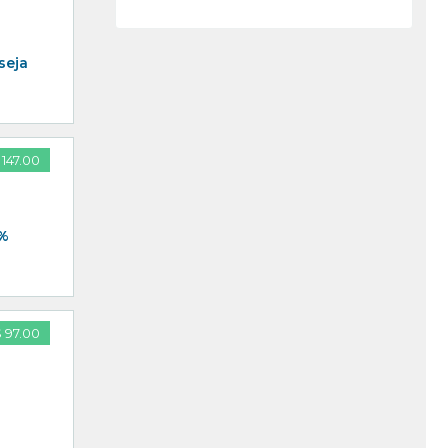
seja
 147.00
0%
 97.00