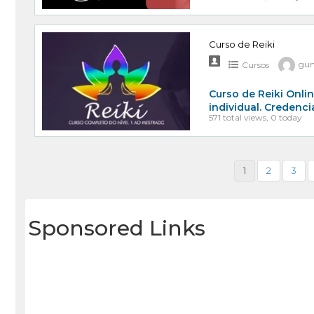
Curso de Reiki
Cursos
gun
Curso de Reiki Onlin
individual. Credenc
571 total views, 0 today
1
2
3
Sponsored Links