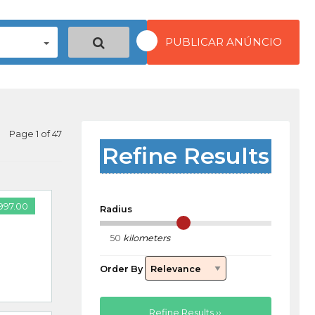
PUBLICAR ANÚNCIO
Page 1 of 47
Refine Results
997.00
Radius
kilometers
Order By
Refine Results ››