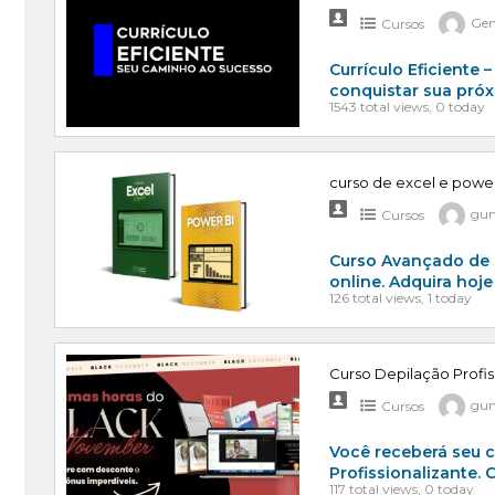
Cursos
Gen
Currículo Eficiente
conquistar sua pró
1543 total views, 0 today
curso de excel e power
Cursos
gun
Curso Avançado de e
online. Adquira ho
126 total views, 1 today
Curso Depilação Profiss
Cursos
gun
Você receberá seu c
Profissionalizante
117 total views, 0 today