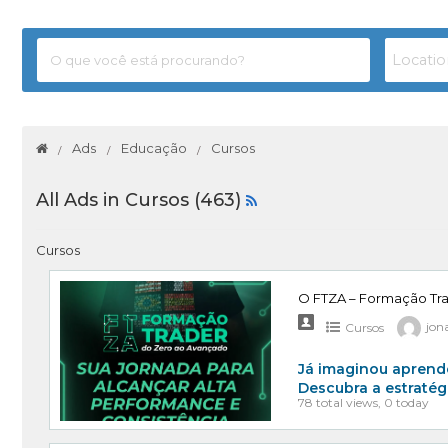
Ads
Educação
Cursos
All Ads in Cursos (463)
Cursos
O FTZA – Formação Tr
Cursos
jon
Já imaginou aprend
Descubra a estratég
78 total views, 0 today