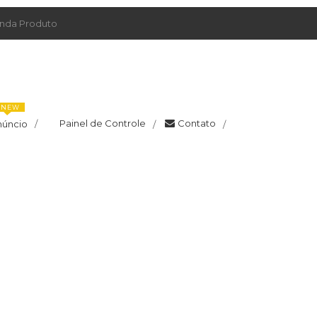
da Produto
NEW
Painel de Controle
Contato
núncio
/
/
/