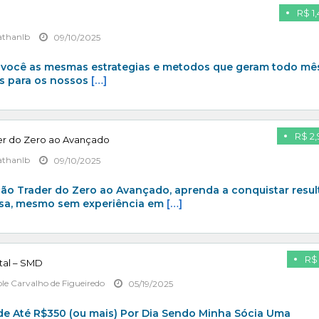
R$ 1
athanlb
09/10/2025
 você as mesmas estrategias e metodos que geram todo mê
is para os nossos
[…]
R$ 2,
er do Zero ao Avançado
athanlb
09/10/2025
o Trader do Zero ao Avançado, aprenda a conquistar resu
lsa, mesmo sem experiência em
[…]
R$ 
tal – SMD
ole Carvalho de Figueiredo
05/19/2025
e Até R$350 (ou mais) Por Dia Sendo Minha Sócia Uma