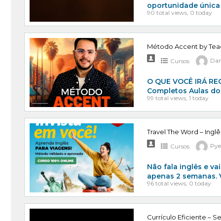
oportunidade únic
90 total views, 0 today
Método Accent by Tea
Cursos
Dan
O QUE VOCÊ IRÁ REC
Completos Aulas do
99 total views, 1 today
Travel The Word – Ingl
Cursos
Pye
Não fala inglês e va
apenas 2 semanas. 
96 total views, 0 today
Currículo Eficiente – 