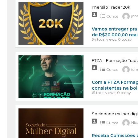
Imersão Trader 20k
Cursos
jon
Vamos entregar pra
de R$20.000,00 rea
54 total views, 0 today
FTZA – Formação Trad
Cursos
jon
Com a FTZA Formaçã
consistentes na bo
61 total views, 0 today
Sociedade mulher digi
Cursos
Nic
Receba Comissões d