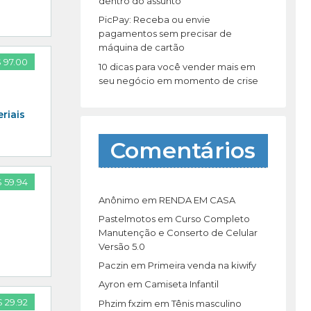
dentro do assunto
PicPay: Receba ou envie
pagamentos sem precisar de
máquina de cartão
 97.00
10 dicas para você vender mais em
seu negócio em momento de crise
riais
Comentários
 59.94
Anônimo
em
RENDA EM CASA
Pastelmotos
em
Curso Completo
Manutenção e Conserto de Celular
Versão 5.0
Paczin
em
Primeira venda na kiwify
Ayron
em
Camiseta Infantil
 29.92
Phzim fxzim
em
Tênis masculino