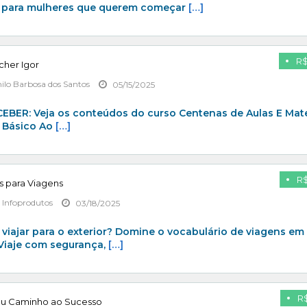
a para mulheres que querem começar
[…]
R$
cher Igor
ilo Barbosa dos Santos
05/15/2025
EBER: Veja os conteúdos do curso Centenas de Aulas E Mate
 Básico Ao
[…]
R$
ês para Viagens
 Infoprodutos
03/18/2025
i viajar para o exterior? Domine o vocabulário de viagens em
Viaje com segurança,
[…]
R$
Seu Caminho ao Sucesso