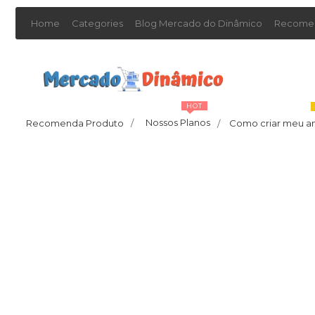
Home
Categories
Blog Mercado do Dinâmico
Recomen
HOT
Nossos Planos
Recomenda Produto
/
Como criar meu a
/