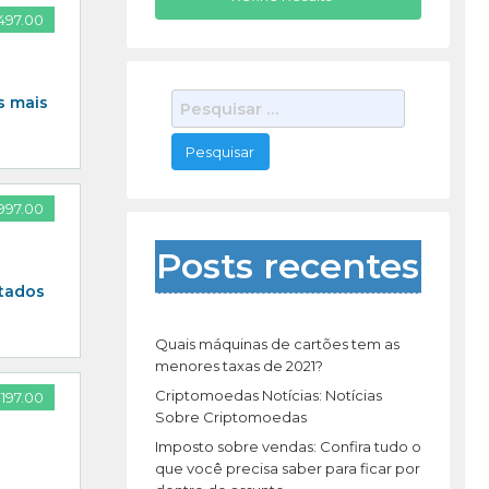
,497.00
P
s mais
e
s
q
u
997.00
i
s
Posts recentes
a
ltados
r
p
o
Quais máquinas de cartões tem as
r
menores taxas de 2021?
:
Criptomoedas Notícias: Notícias
197.00
Sobre Criptomoedas
Imposto sobre vendas: Confira tudo o
que você precisa saber para ficar por