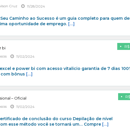
ilson Cruz
11/28/2024
 – Seu Caminho ao Sucesso é um guia completo para quem de
xima oportunidade de emprego.
[…]
R$
 bi
scss
11/02/2024
xcel e power bi com acesso vitalicio garantia de 7 dias 10
je com bônus
[…]
R$
ional – Oficial
scss
11/02/2024
ertificado de conclusão do curso Depilação de nível
. Com esse método você se tornará um… Compre
[…]