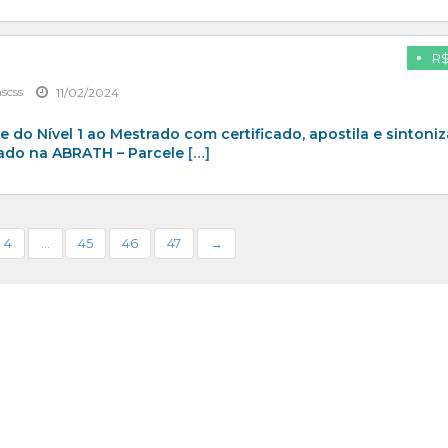
R$
scss
11/02/2024
e do Nível 1 ao Mestrado com certificado, apostila e sintoni
iado na ABRATH – Parcele
[…]
4
…
45
46
47
→