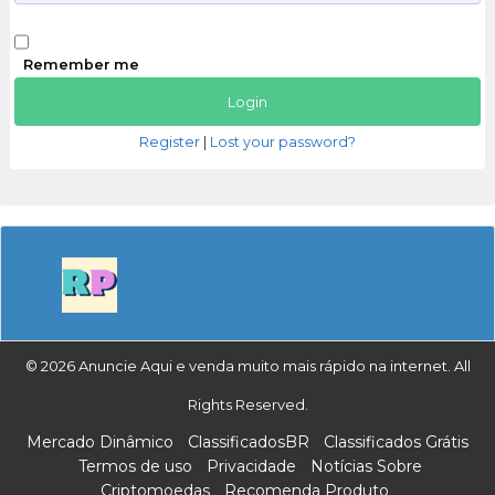
Remember me
Register
|
Lost your password?
© 2026 Anuncie Aqui e venda muito mais rápido na internet. All
Rights Reserved.
Mercado Dinâmico
ClassificadosBR
Classificados Grátis
Termos de uso
Privacidade
Notícias Sobre
Criptomoedas
Recomenda Produto