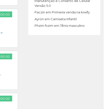
Manutenção e Conserto de Celular
Versão 5.0
Paczin
em
Primeira venda na kiwify
000.00
Ayron
em
Camiseta Infantil
Phzim fxzim
em
Tênis masculino
 –
000.00
–
000.00