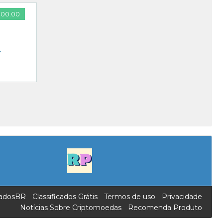
000.00
–
icadosBR
Classificados Grátis
Termos de uso
Privacidade
Notícias Sobre Criptomoedas
Recomenda Produto