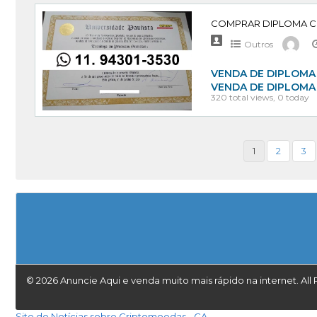
Outros
VENDA DE DIPLOMA 
VENDA DE DIPLOMA
320 total views, 0 today
1
2
3
© 2026 Anuncie Aqui e venda muito mais rápido na internet. All 
Site de Notícias sobre Criptomoedas - CA