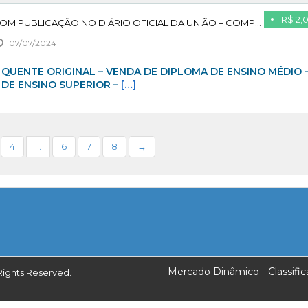
R$ 2,
COMPRAR DIPLOMA COM PUBLICAÇÃO NO DIÁRIO OFICIAL DA UNIÃO – COMPRAR DIPLOMA – PAGUE APÓSD CONFIRMAR
07/07/2024
QUENTE ORIGINAL – VENDA DE DIPLOMA DE ENSINO MÉDIO 
 DE ENSINO SUPERIOR –
[…]
4
…
6
7
8
→
Mercado Dinâmico
Classif
Rights Reserved.