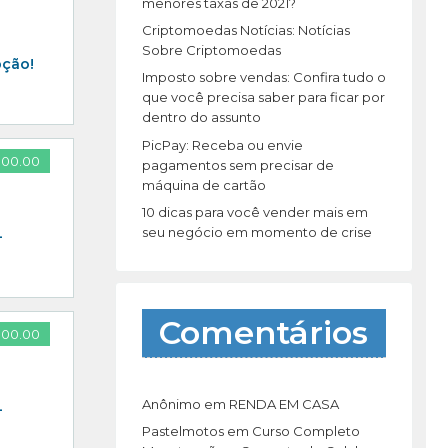
r
menores taxas de 2021?
:
Criptomoedas Notícias: Notícias
Sobre Criptomoedas
pção!
Imposto sobre vendas: Confira tudo o
que você precisa saber para ficar por
dentro do assunto
PicPay: Receba ou envie
000.00
pagamentos sem precisar de
máquina de cartão
10 dicas para você vender mais em
seu negócio em momento de crise
–
Comentários
000.00
Anônimo
em
RENDA EM CASA
–
Pastelmotos
em
Curso Completo