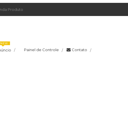
da Produto
NEW
Painel de Controle
Contato
núncio
/
/
/