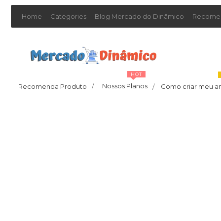
Home
Categories
Blog Mercado do Dinâmico
Recomen
HOT
Nossos Planos
Recomenda Produto
/
Como criar meu a
/