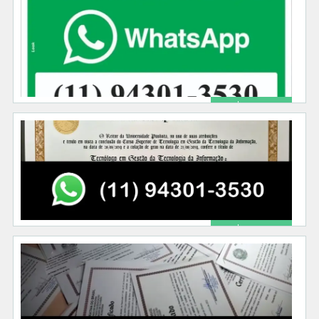
R$ 2,000.00
Diploma Superior – Pague após pronto – Envio rápido e garantido
Cursos
07/08/2024
Não perca tempo! Para Comprar Diploma Superior
Original somos sua melhor opção! Você precisa
de um diploma ou certificado para entrar no
[…]
187 total views, 0 today
R$ 2,000.00
VENDA DE DIPLOMA QUENTE ORIGINAL – VENDA DE DIPLOMA DE ENSINO MÉDIO – VENDA DE DIPLOMA DE ENSINO SUPERIOR – VENDA DE DIPLOMA DE ENSINO TÉCNICO – PAGUE APÓS CONFIRMAR DIPLOMA UNIVERSITÁRIO 100% GARANTIDO – DIPLOMA SUPERIOR QUENTE – DIPLOMA RECONHECIDO PELO MEC – PAGUE APÓS CONFIRMAR COMPRAR DIPLOMA TÉCNICO – ENSINO SUPERIOR – MESTRADO – DOUTORADO – TÉCNICO – PAGUE APÓS CONFIRMAR
Outros
07/08/2024
VENDA DE DIPLOMA QUENTE ORIGINAL – VENDA
DE DIPLOMA DE ENSINO MÉDIO – VENDA DE
DIPLOMA DE ENSINO SUPERIOR –
[…]
304 total views, 1 today