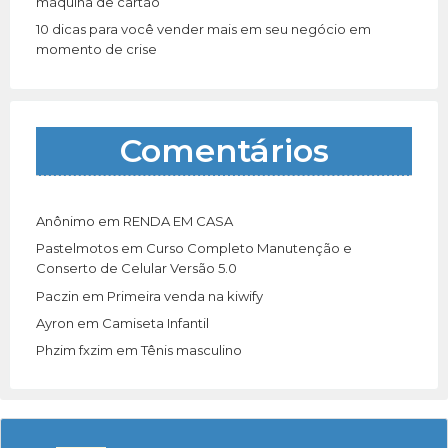
máquina de cartão
10 dicas para você vender mais em seu negócio em
momento de crise
Comentários
Anônimo
em
RENDA EM CASA
Pastelmotos
em
Curso Completo Manutenção e
Conserto de Celular Versão 5.0
Paczin
em
Primeira venda na kiwify
Ayron
em
Camiseta Infantil
Phzim fxzim
em
Tênis masculino