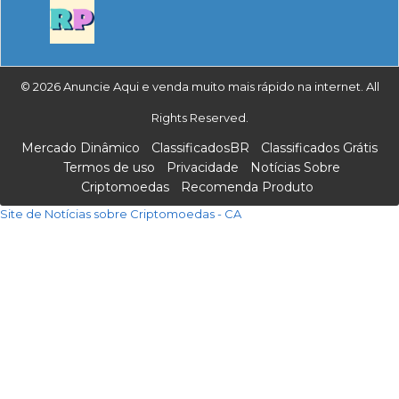
© 2026 Anuncie Aqui e venda muito mais rápido na internet. All
Rights Reserved.
Mercado Dinâmico
ClassificadosBR
Classificados Grátis
Termos de uso
Privacidade
Notícias Sobre
Criptomoedas
Recomenda Produto
Site de Notícias sobre Criptomoedas - CA