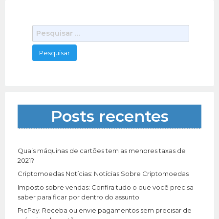
DE DIPLOMA DE ENSINO MÉDIO – VENDA DE
DIPLOMA DE ENSINO SUPERIOR –
[…]
312 total views, 0 today
P
e
s
q
u
i
s
a
Posts recentes
r
p
o
r
Quais máquinas de cartões tem as menores taxas de
:
2021?
Criptomoedas Notícias: Notícias Sobre Criptomoedas
Imposto sobre vendas: Confira tudo o que você precisa
saber para ficar por dentro do assunto
PicPay: Receba ou envie pagamentos sem precisar de