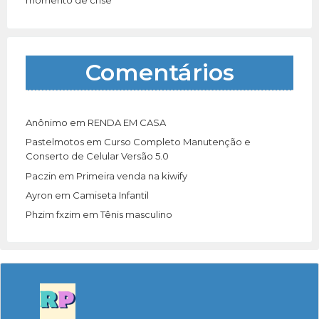
Comentários
Anônimo
em
RENDA EM CASA
Pastelmotos
em
Curso Completo Manutenção e
Conserto de Celular Versão 5.0
Paczin
em
Primeira venda na kiwify
Ayron
em
Camiseta Infantil
Phzim fxzim
em
Tênis masculino