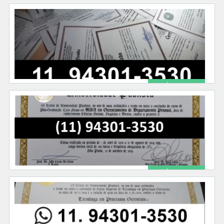
VENDA DE DIPLOMA QUENTE ORIGINAL – VENDA DE DIPLOMA DE ENSINO MÉDIO – VENDA DE DIPLOMA DE ENSINO SUPERIOR – VENDA DE DIPLOMA DE ENSINO TÉCNICO – PAGUE APÓS CONFIRMAR DIPLOMA UNIVERSITÁRIO 100% GARANTIDO – DIPLOMA SUPERIOR QUENTE – DIPLOMA RECONHECIDO PELO MEC – PAGUE APÓS CONFIRMAR COMPRAR DIPLOMA TÉCNICO – ENSINO SUPERIOR – MESTRADO – DOUTORADO – TÉCNICO – PAGUE APÓS CONFIRMAR
Outros
07/08/2024
VENDA DE DIPLOMA QUENTE ORIGINAL – VENDA
DE DIPLOMA DE ENSINO MÉDIO – VENDA DE
DIPLOMA DE ENSINO SUPERIOR –
[…]
306 total views, 1 today
R$ 2,000.00
ADQUIRA SEU DIPLOMA 100% GARANTIDO – DIPLOMA DE GRADUAÇÃO, MESTRADO, PÓS GRADUAÇÃO – PAGUE APÓS CONFIRMAR
Outros
07/08/2024
VENDA DE DIPLOMA QUENTE ORIGINAL – VENDA
DE DIPLOMA DE ENSINO MÉDIO – VENDA DE
DIPLOMA DE ENSINO SUPERIOR –
[…]
362 total views, 1 today
R$ 2,000.00
VENDA DE DIPLOMA QUENTE ORIGINAL – VENDA DE DIPLOMA DE ENSINO MÉDIO – VENDA DE DIPLOMA DE ENSINO SUPERIOR – VENDA DE DIPLOMA DE ENSINO TÉCNICO – PAGUE APÓS CONFIRMAR
Outros
07/07/2024
VENDA DE DIPLOMA QUENTE ORIGINAL – VENDA
DE DIPLOMA DE ENSINO MÉDIO – VENDA DE