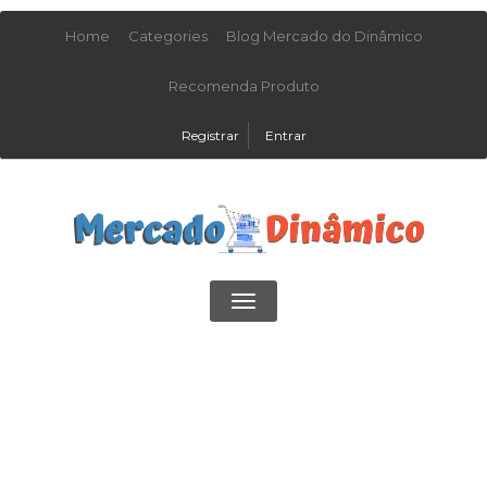
Home
Categories
Blog Mercado do Dinâmico
Recomenda Produto
Registrar
Entrar
Toggle
navigation