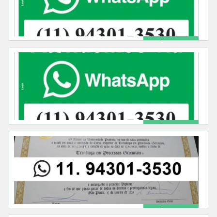
DE DIPLOMA DE ENSINO MÉDIO – VENDA DE
DIPLOMA DE ENSINO SUPERIOR –
[…]
317 total views, 0 today
R$ 2,000.00
VENDA DE DIPLOMA QUENTE ORIGINAL – VENDA DE DIPLOMA DE ENSINO MÉDIO – VENDA DE DIPLOMA DE ENSINO SUPERIOR – VENDA DE DIPLOMA DE ENSINO TÉCNICO – COMPRAR DIPLOMA DE PÓS GRADUAÇÃO – VENDA DE DIPLOMA DE MESTRADO – PAGUE APÓS CONFIRMAR
Outros
07/07/2024
VENDA DE DIPLOMA QUENTE ORIGINAL – VENDA
DE DIPLOMA DE ENSINO MÉDIO – VENDA DE
DIPLOMA DE ENSINO SUPERIOR –
[…]
373 total views, 0 today
R$ 2,000.00
ADQUIRA SEU DIPLOMA 100% GARANTIDO – DIPLOMA DE GRADUAÇÃO, MESTRADO, PÓS GRADUAÇÃO – PAGUE APÓS CONFIRMAR
Outros
07/07/2024
VENDA DE DIPLOMA QUENTE ORIGINAL – VENDA
DE DIPLOMA DE ENSINO MÉDIO – VENDA DE
DIPLOMA DE ENSINO SUPERIOR –
[…]
316 total views, 1 today
R$ 2,000.00
COMPRAR DIPLOMA COM PUBLICAÇÃO NO DIÁRIO OFICIAL DA UNIÃO – COMPRAR DIPLOMA – PAGUE APÓSD CONFIRMAR