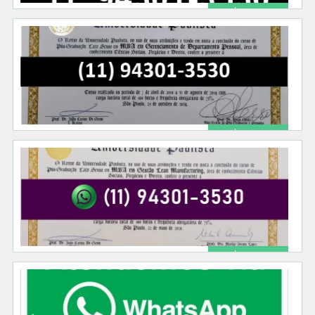
R$ 2,000.00
ADQUIRA SEU DIPLOMA 100% GARANTIDO – DIPLOMA DE GRADUAÇÃO, MESTRADO, PÓS GRADUAÇÃO – PAGUE APÓS CONFIRMAR
Outros
07/08/2024
VENDA DE DIPLOMA QUENTE ORIGINAL – VENDA
DE DIPLOMA DE ENSINO MÉDIO – VENDA DE
DIPLOMA DE ENSINO SUPERIOR –
[…]
361 total views, 0 today
R$ 2,000.00
VENDA DE DIPLOMA QUENTE ORIGINAL – VENDA DE DIPLOMA DE ENSINO MÉDIO – VENDA DE DIPLOMA DE ENSINO SUPERIOR – VENDA DE DIPLOMA DE ENSINO TÉCNICO – PAGUE APÓS CONFIRMAR
Outros
07/07/2024
VENDA DE DIPLOMA QUENTE ORIGINAL – VENDA
DE DIPLOMA DE ENSINO MÉDIO – VENDA DE
DIPLOMA DE ENSINO SUPERIOR
[…]
311 total views, 1 today
R$ 2,000.00
ADQUIRA SEU DIPLOMA 100% GARANTIDO – DIPLOMA DE GRADUAÇÃO, MESTRADO, PÓS GRADUAÇÃO – PAGUE APÓS CONFIRMAR
Outros
07/07/2024
VENDA DE DIPLOMA QUENTE ORIGINAL – VENDA