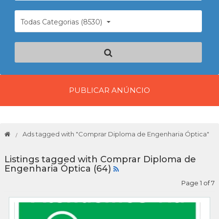
Todas Categorias (8530)
PUBLICAR ANÚNCIO
Ads tagged with "Comprar Diploma de Engenharia Óptica"
Listings tagged with Comprar Diploma de
Engenharia Óptica (64)
Page 1 of 7