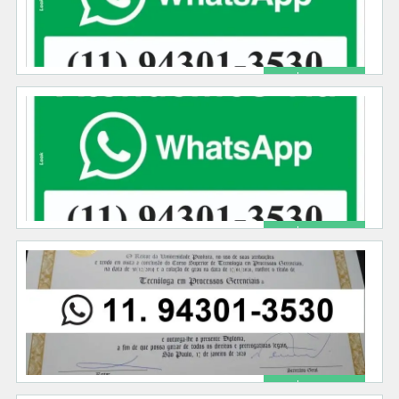
DE DIPLOMA DE ENSINO MÉDIO – VENDA DE
DIPLOMA DE ENSINO SUPERIOR –
[…]
317 total views, 0 today
R$ 2,000.00
VENDA DE DIPLOMA QUENTE ORIGINAL – VENDA DE DIPLOMA DE ENSINO MÉDIO – VENDA DE DIPLOMA DE ENSINO SUPERIOR – VENDA DE DIPLOMA DE ENSINO TÉCNICO – COMPRAR DIPLOMA DE PÓS GRADUAÇÃO – VENDA DE DIPLOMA DE MESTRADO – PAGUE APÓS CONFIRMAR
Outros
07/07/2024
VENDA DE DIPLOMA QUENTE ORIGINAL – VENDA
DE DIPLOMA DE ENSINO MÉDIO – VENDA DE
DIPLOMA DE ENSINO SUPERIOR –
[…]
373 total views, 0 today
R$ 2,000.00
ADQUIRA SEU DIPLOMA 100% GARANTIDO – DIPLOMA DE GRADUAÇÃO, MESTRADO, PÓS GRADUAÇÃO – PAGUE APÓS CONFIRMAR
Outros
07/07/2024
VENDA DE DIPLOMA QUENTE ORIGINAL – VENDA
DE DIPLOMA DE ENSINO MÉDIO – VENDA DE
DIPLOMA DE ENSINO SUPERIOR –
[…]
315 total views, 0 today
R$ 2,000.00
COMPRAR DIPLOMA COM PUBLICAÇÃO NO DIÁRIO OFICIAL DA UNIÃO – COMPRAR DIPLOMA – PAGUE APÓSD CONFIRMAR