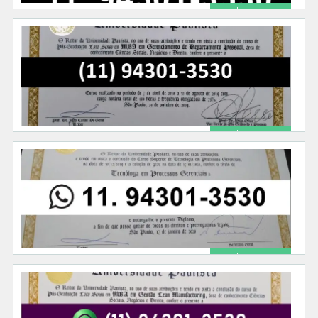
R$ 2,000.00
ADQUIRA SEU DIPLOMA 100% GARANTIDO – DIPLOMA DE GRADUAÇÃO, MESTRADO, PÓS GRADUAÇÃO – PAGUE APÓS CONFIRMAR
Outros
07/08/2024
VENDA DE DIPLOMA QUENTE ORIGINAL – VENDA
DE DIPLOMA DE ENSINO MÉDIO – VENDA DE
DIPLOMA DE ENSINO SUPERIOR –
[…]
362 total views, 1 today
R$ 2,000.00
VENDA DE DIPLOMA QUENTE ORIGINAL – VENDA DE DIPLOMA DE ENSINO MÉDIO – VENDA DE DIPLOMA DE ENSINO SUPERIOR – VENDA DE DIPLOMA DE ENSINO TÉCNICO – PAGUE APÓS CONFIRMAR
Outros
07/07/2024
VENDA DE DIPLOMA QUENTE ORIGINAL – VENDA
DE DIPLOMA DE ENSINO MÉDIO – VENDA DE
DIPLOMA DE ENSINO SUPERIOR
[…]
311 total views, 0 today
R$ 2,000.00
ADQUIRA SEU DIPLOMA 100% GARANTIDO – DIPLOMA DE GRADUAÇÃO, MESTRADO, PÓS GRADUAÇÃO – PAGUE APÓS CONFIRMAR
Outros
07/07/2024
VENDA DE DIPLOMA QUENTE ORIGINAL – VENDA