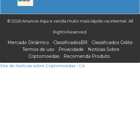
© 2026 Anuncie Aqui e venda muito mais rápido na internet. All
Rights Reserved.
Mercado Dinâmico
ClassificadosBR
Classificados Grátis
Termos de uso
Privacidade
Notícias Sobre
Criptomoedas
Recomenda Produto
Site de Notícias sobre Criptomoedas - CA