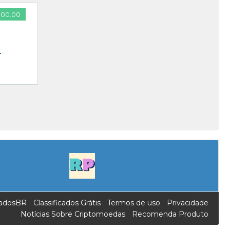
000.00
–
icadosBR
Classificados Grátis
Termos de uso
Privacidade
Notícias Sobre Criptomoedas
Recomenda Produto