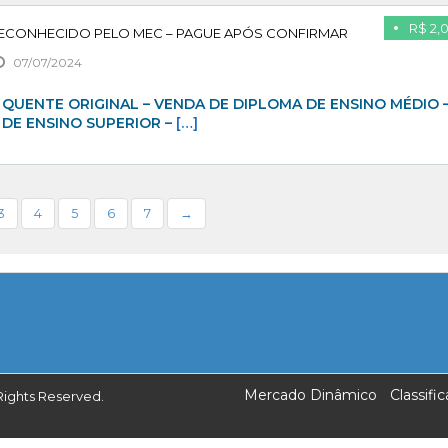
R$ 2,
ECONHECIDO PELO MEC – PAGUE APÓS CONFIRMAR
07/07/2024
QUENTE ORIGINAL – VENDA DE DIPLOMA DE ENSINO MÉDIO 
 DE ENSINO SUPERIOR –
[…]
3
4
5
6
7
→
Mercado Dinâmico
Classif
Rights Reserved.