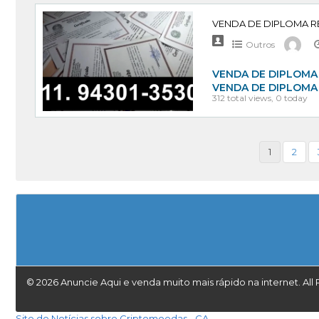
VENDA DE DIPLOMA R
Outros
VENDA DE DIPLOMA 
VENDA DE DIPLOMA
312 total views, 0 today
1
2
© 2026 Anuncie Aqui e venda muito mais rápido na internet. All 
Site de Notícias sobre Criptomoedas - CA