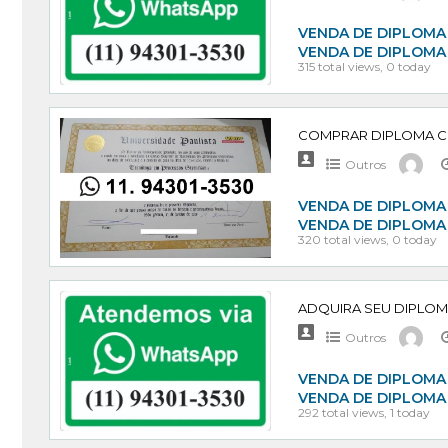
VENDA DE DIPLOMA 
VENDA DE DIPLOMA
315 total views, 0 today
Outros
VENDA DE DIPLOMA 
VENDA DE DIPLOMA
320 total views, 0 today
Outros
VENDA DE DIPLOMA 
VENDA DE DIPLOMA
292 total views, 1 today