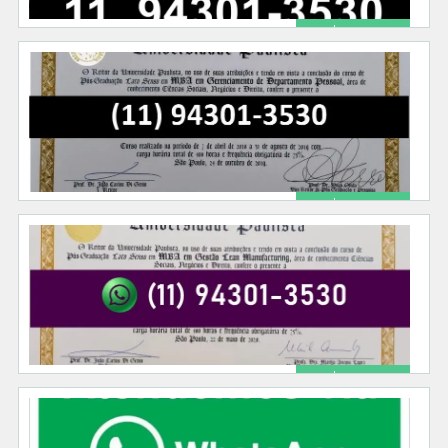
R$ 2,000.00
ADQUIRA SEU DIPLOMA 100% GARANTIDO – DIPLOMA DE GRADUAÇÃO, MESTRADO, PÓS GRADUAÇÃO – PAGUE APÓS CONFIRMAR
Outros
07/08/2024
VENDA DE DIPLOMA QUENTE ORIGINAL – VENDA
DE DIPLOMA DE ENSINO MÉDIO – VENDA DE
DIPLOMA DE ENSINO SUPERIOR –
[…]
361 total views, 0 today
R$ 2,000.00
VENDA DE DIPLOMA QUENTE ORIGINAL – VENDA DE DIPLOMA DE ENSINO MÉDIO – VENDA DE DIPLOMA DE ENSINO SUPERIOR – VENDA DE DIPLOMA DE ENSINO TÉCNICO – PAGUE APÓS CONFIRMAR
Outros
07/07/2024
VENDA DE DIPLOMA QUENTE ORIGINAL – VENDA
DE DIPLOMA DE ENSINO MÉDIO – VENDA DE
DIPLOMA DE ENSINO SUPERIOR
[…]
311 total views, 1 today
R$ 2,000.00
ADQUIRA SEU DIPLOMA 100% GARANTIDO – DIPLOMA DE GRADUAÇÃO, MESTRADO, PÓS GRADUAÇÃO – PAGUE APÓS CONFIRMAR
Outros
07/07/2024
VENDA DE DIPLOMA QUENTE ORIGINAL – VENDA