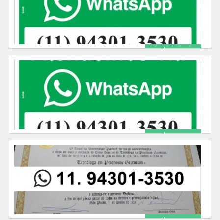
DE DIPLOMA DE ENSINO MÉDIO – VENDA DE
DIPLOMA DE ENSINO SUPERIOR –
[…]
317 total views, 0 today
R$ 2,000.00
VENDA DE DIPLOMA QUENTE ORIGINAL – VENDA DE DIPLOMA DE ENSINO MÉDIO – VENDA DE DIPLOMA DE ENSINO SUPERIOR – VENDA DE DIPLOMA DE ENSINO TÉCNICO – COMPRAR DIPLOMA DE PÓS GRADUAÇÃO – VENDA DE DIPLOMA DE MESTRADO – PAGUE APÓS CONFIRMAR
Outros
07/07/2024
VENDA DE DIPLOMA QUENTE ORIGINAL – VENDA
DE DIPLOMA DE ENSINO MÉDIO – VENDA DE
DIPLOMA DE ENSINO SUPERIOR –
[…]
373 total views, 0 today
R$ 2,000.00
ADQUIRA SEU DIPLOMA 100% GARANTIDO – DIPLOMA DE GRADUAÇÃO, MESTRADO, PÓS GRADUAÇÃO – PAGUE APÓS CONFIRMAR
Outros
07/07/2024
VENDA DE DIPLOMA QUENTE ORIGINAL – VENDA
DE DIPLOMA DE ENSINO MÉDIO – VENDA DE
DIPLOMA DE ENSINO SUPERIOR –
[…]
315 total views, 0 today
R$ 2,000.00