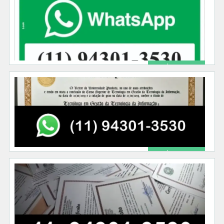
R$ 2,000.00
Diploma Superior – Pague após pronto – Envio rápido e garantido
Cursos
07/08/2024
Não perca tempo! Para Comprar Diploma Superior
Original somos sua melhor opção! Você precisa
de um diploma ou certificado para entrar no
[…]
187 total views, 0 today
R$ 2,000.00
VENDA DE DIPLOMA QUENTE ORIGINAL – VENDA DE DIPLOMA DE ENSINO MÉDIO – VENDA DE DIPLOMA DE ENSINO SUPERIOR – VENDA DE DIPLOMA DE ENSINO TÉCNICO – PAGUE APÓS CONFIRMAR DIPLOMA UNIVERSITÁRIO 100% GARANTIDO – DIPLOMA SUPERIOR QUENTE – DIPLOMA RECONHECIDO PELO MEC – PAGUE APÓS CONFIRMAR COMPRAR DIPLOMA TÉCNICO – ENSINO SUPERIOR – MESTRADO – DOUTORADO – TÉCNICO – PAGUE APÓS CONFIRMAR
Outros
07/08/2024
VENDA DE DIPLOMA QUENTE ORIGINAL – VENDA
DE DIPLOMA DE ENSINO MÉDIO – VENDA DE
DIPLOMA DE ENSINO SUPERIOR –
[…]
304 total views, 0 today