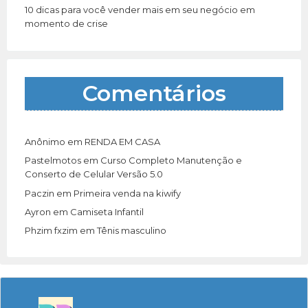
10 dicas para você vender mais em seu negócio em
momento de crise
Comentários
Anônimo
em
RENDA EM CASA
Pastelmotos
em
Curso Completo Manutenção e
Conserto de Celular Versão 5.0
Paczin
em
Primeira venda na kiwify
Ayron
em
Camiseta Infantil
Phzim fxzim
em
Tênis masculino