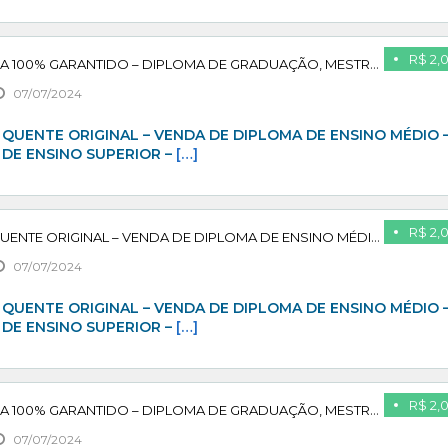
R$ 2,
ADQUIRA SEU DIPLOMA 100% GARANTIDO – DIPLOMA DE GRADUAÇÃO, MESTRADO, PÓS GRADUAÇÃO – PAGUE APÓS CONFIRMAR
07/07/2024
QUENTE ORIGINAL – VENDA DE DIPLOMA DE ENSINO MÉDIO 
 DE ENSINO SUPERIOR –
[…]
R$ 2,
VENDA DE DIPLOMA QUENTE ORIGINAL – VENDA DE DIPLOMA DE ENSINO MÉDIO – VENDA DE DIPLOMA DE ENSINO SUPERIOR – VENDA DE DIPLOMA DE ENSINO TÉCNICO – COMPRAR DIPLOMA DE PÓS GRADUAÇÃO – VENDA DE DIPLOMA DE MESTRADO – PAGUE APÓS CONFIRMAR
07/07/2024
QUENTE ORIGINAL – VENDA DE DIPLOMA DE ENSINO MÉDIO 
 DE ENSINO SUPERIOR –
[…]
R$ 2,
ADQUIRA SEU DIPLOMA 100% GARANTIDO – DIPLOMA DE GRADUAÇÃO, MESTRADO, PÓS GRADUAÇÃO – PAGUE APÓS CONFIRMAR
07/07/2024