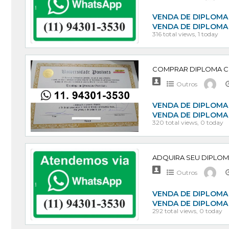
VENDA DE DIPLOMA 
VENDA DE DIPLOMA
316 total views, 1 today
Outros
VENDA DE DIPLOMA 
VENDA DE DIPLOMA
320 total views, 0 today
Outros
VENDA DE DIPLOMA 
VENDA DE DIPLOMA
292 total views, 0 today