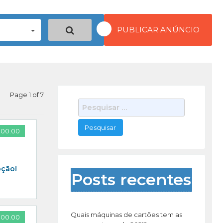
PUBLICAR ANÚNCIO
Page 1 of 7
P
e
s
000.00
q
u
i
pção!
s
Posts recentes
a
r
p
o
Quais máquinas de cartões tem as
000.00