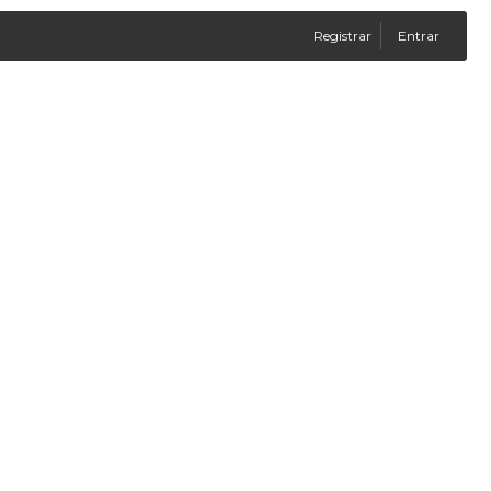
Registrar
Entrar