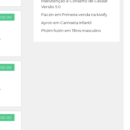
Manutenção e Conserto de Celular
Versão 5.0
Paczin
em
Primeira venda na kiwify
000.00
Ayron
em
Camiseta Infantil
Phzim fxzim
em
Tênis masculino
–
000.00
–
000.00