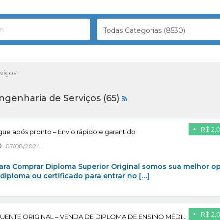
Todas Categorias (8530)
viços"
ngenharia de Serviços (65)
R$ 2,
ue após pronto – Envio rápido e garantido
07/08/2024
ara Comprar Diploma Superior Original somos sua melhor o
diploma ou certificado para entrar no
[…]
R$ 2,
VENDA DE DIPLOMA QUENTE ORIGINAL – VENDA DE DIPLOMA DE ENSINO MÉDIO – VENDA DE DIPLOMA DE ENSINO SUPERIOR – VENDA DE DIPLOMA DE ENSINO TÉCNICO – PAGUE APÓS CONFIRMAR DIPLOMA UNIVERSITÁRIO 100% GARANTIDO – DIPLOMA SUPERIOR QUENTE – DIPLOMA RECONHECIDO PELO MEC – PAGUE APÓS CONFIRMAR COMPRAR DIPLOMA TÉCNICO – ENSINO SUPERIOR – MESTRADO – DOUTORADO – TÉCNICO – PAGUE APÓS CONFIRMAR