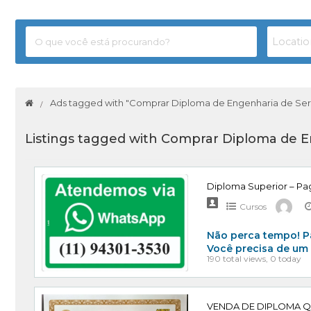
Ads tagged with "Comprar Diploma de Engenharia de Ser
Listings tagged with Comprar Diploma de E
Diploma Superior – Pag
Cursos
Não perca tempo! P
Você precisa de um 
190 total views, 0 today