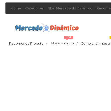
Home
Categories
Blog Mercado do Dinâmico
Recomen
HOT
Nossos Planos
Recomenda Produto
/
Como criar meu a
/