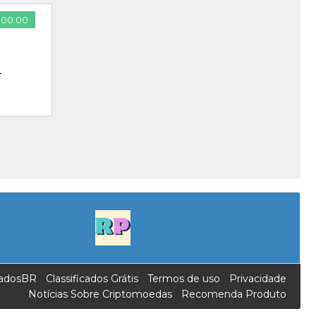
000.00
–
icadosBR
Classificados Grátis
Termos de uso
Privacidade
Notícias Sobre Criptomoedas
Recomenda Produto