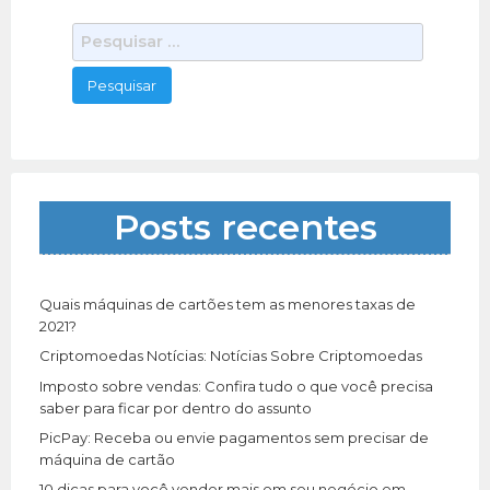
P
e
s
q
u
i
s
a
Posts recentes
r
p
o
r
Quais máquinas de cartões tem as menores taxas de
:
2021?
Criptomoedas Notícias: Notícias Sobre Criptomoedas
Imposto sobre vendas: Confira tudo o que você precisa
saber para ficar por dentro do assunto
PicPay: Receba ou envie pagamentos sem precisar de
máquina de cartão
10 dicas para você vender mais em seu negócio em