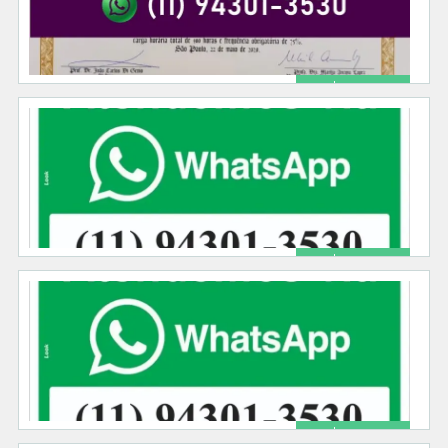
DE DIPLOMA DE ENSINO MÉDIO – VENDA DE
DIPLOMA DE ENSINO SUPERIOR –
[…]
362 total views, 0 today
R$ 2,000.00
ADQUIRA SEU DIPLOMA 100% GARANTIDO – DIPLOMA DE GRADUAÇÃO, MESTRADO, PÓS GRADUAÇÃO – PAGUE APÓS CONFIRMAR
Outros
07/07/2024
VENDA DE DIPLOMA QUENTE ORIGINAL – VENDA
DE DIPLOMA DE ENSINO MÉDIO – VENDA DE
DIPLOMA DE ENSINO SUPERIOR –
[…]
317 total views, 0 today
R$ 2,000.00
VENDA DE DIPLOMA QUENTE ORIGINAL – VENDA DE DIPLOMA DE ENSINO MÉDIO – VENDA DE DIPLOMA DE ENSINO SUPERIOR – VENDA DE DIPLOMA DE ENSINO TÉCNICO – COMPRAR DIPLOMA DE PÓS GRADUAÇÃO – VENDA DE DIPLOMA DE MESTRADO – PAGUE APÓS CONFIRMAR
Outros
07/07/2024
VENDA DE DIPLOMA QUENTE ORIGINAL – VENDA
DE DIPLOMA DE ENSINO MÉDIO – VENDA DE
DIPLOMA DE ENSINO SUPERIOR –
[…]
373 total views, 0 today
R$ 2,000.00
ADQUIRA SEU DIPLOMA 100% GARANTIDO – DIPLOMA DE GRADUAÇÃO, MESTRADO, PÓS GRADUAÇÃO – PAGUE APÓS CONFIRMAR