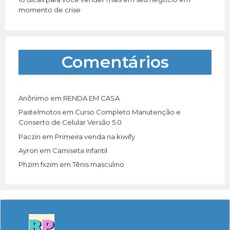
momento de crise
Comentários
Anônimo
em
RENDA EM CASA
Pastelmotos
em
Curso Completo Manutenção e
Conserto de Celular Versão 5.0
Paczin
em
Primeira venda na kiwify
Ayron
em
Camiseta Infantil
Phzim fxzim
em
Tênis masculino