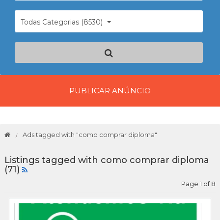
Todas Categorias (8530)
PUBLICAR ANÚNCIO
Ads tagged with "como comprar diploma"
Listings tagged with como comprar diploma
(71)
Page 1 of 8