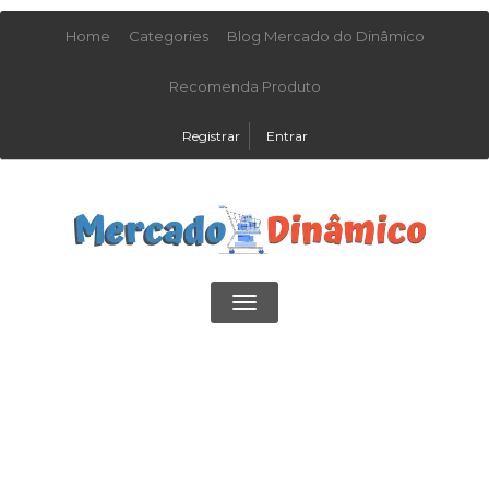
Home
Categories
Blog Mercado do Dinâmico
Recomenda Produto
Registrar
Entrar
Toggle
navigation