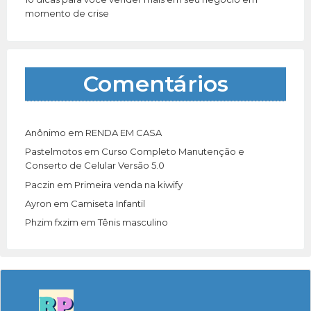
momento de crise
Comentários
Anônimo
em
RENDA EM CASA
Pastelmotos
em
Curso Completo Manutenção e
Conserto de Celular Versão 5.0
Paczin
em
Primeira venda na kiwify
Ayron
em
Camiseta Infantil
Phzim fxzim
em
Tênis masculino