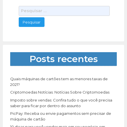
P
e
s
q
u
i
s
a
Posts recentes
r
p
o
r
Quais máquinas de cartões tem as menores taxas de
:
2021?
Criptomoedas Notícias: Notícias Sobre Criptomoedas
Imposto sobre vendas: Confira tudo o que você precisa
saber para ficar por dentro do assunto
PicPay: Receba ou envie pagamentos sem precisar de
máquina de cartão
10 dicas para você vender mais em seu negócio em