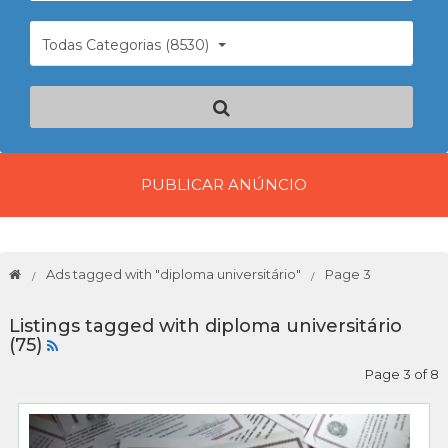
Todas Categorias (8530)
PUBLICAR ANÚNCIO
Ads tagged with "diploma universitário"
Page 3
Listings tagged with diploma universitário
(75)
Page 3 of 8