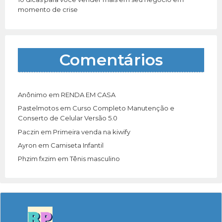
momento de crise
Comentários
Anônimo
em
RENDA EM CASA
Pastelmotos
em
Curso Completo Manutenção e
Conserto de Celular Versão 5.0
Paczin
em
Primeira venda na kiwify
Ayron
em
Camiseta Infantil
Phzim fxzim
em
Tênis masculino