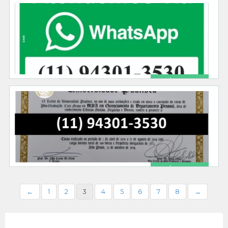
Outros
07/07/2024
VENDA DE DIPLOMA QUENTE ORIGINAL – VENDA
DE DIPLOMA DE ENSINO MÉDIO – VENDA DE
DIPLOMA DE ENSINO SUPERIOR –
[…]
318 total views, 0 today
R$ 2,000.00
ADQUIRA SEU DIPLOMA 100% GARANTIDO – DIPLOMA DE GRADUAÇÃO, MESTRADO, PÓS GRADUAÇÃO – PAGUE APÓS CONFIRMAR
Outros
07/07/2024
VENDA DE DIPLOMA QUENTE ORIGINAL – VENDA
DE DIPLOMA DE ENSINO MÉDIO – VENDA DE
DIPLOMA DE ENSINO SUPERIOR –
[…]
305 total views, 0 today
R$ 2,000.00
ADQUIRA SEU DIPLOMA 100% GARANTIDO – DIPLOMA DE GRADUAÇÃO, MESTRADO, PÓS GRADUAÇÃO – PAGUE APÓS CONFIRMAR
Outros
07/07/2024
←
1
2
3
4
5
6
7
8
→
VENDA DE DIPLOMA QUENTE ORIGINAL – VENDA
DE DIPLOMA DE ENSINO MÉDIO – VENDA DE
DIPLOMA DE ENSINO SUPERIOR –
[…]
302 total views, 0 today