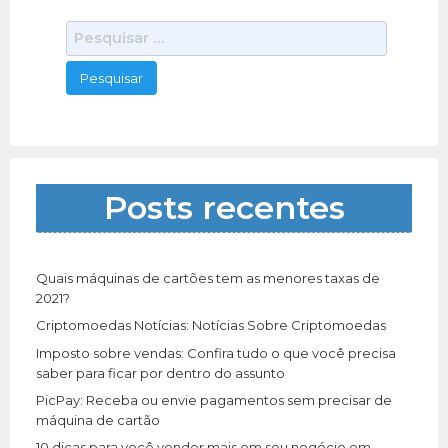
DIPLOMA DE ENSINO MÉDIO, MESTRADO
[…]
P
e
s
q
u
i
s
a
Posts recentes
r
p
o
r
Quais máquinas de cartões tem as menores taxas de
:
2021?
Criptomoedas Notícias: Notícias Sobre Criptomoedas
Imposto sobre vendas: Confira tudo o que você precisa
saber para ficar por dentro do assunto
PicPay: Receba ou envie pagamentos sem precisar de
máquina de cartão
10 dicas para você vender mais em seu negócio em