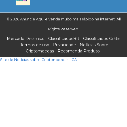
© 2026 Anuncie Aqui e venda muito mais rápido na internet. All
Rights Reserved.
Mercado Dinâmico
ClassificadosBR
Classificados Grátis
Termos de uso
Privacidade
Notícias Sobre
Criptomoedas
Recomenda Produto
Site de Notícias sobre Criptomoedas - CA