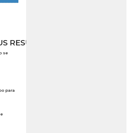
US RESULTADOS!
o se
po para
e