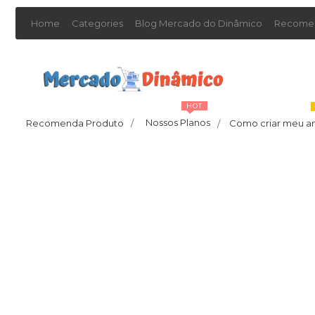
Home
Categories
Blog Mercado do Dinâmico
Recomen
HOT
Nossos Planos
Recomenda Produto
/
Como criar meu a
/