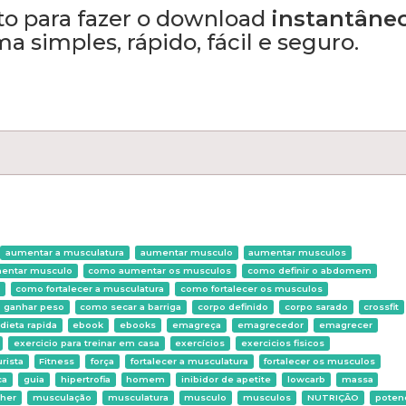
o para fazer o download
instantâne
 simples, rápido, fácil e seguro.
aumentar a musculatura
aumentar musculo
aumentar musculos
entar musculo
como aumentar os musculos
como definir o abdomem
como fortalecer a musculatura
como fortalecer os musculos
 ganhar peso
como secar a barriga
corpo definido
corpo sarado
crossfit
dieta rapida
ebook
ebooks
emagreça
emagrecedor
emagrecer
exercicio para treinar em casa
exercícios
exercicios fisicos
urista
Fitness
força
fortalecer a musculatura
fortalecer os musculos
ca
guia
hipertrofia
homem
inibidor de apetite
lowcarb
massa
her
musculação
musculatura
musculo
musculos
NUTRIÇÃO
poten