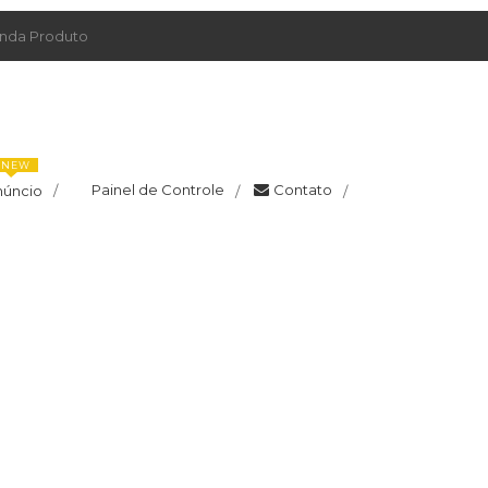
da Produto
NEW
Painel de Controle
Contato
núncio
/
/
/