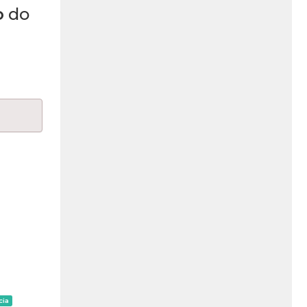
o
do
cia