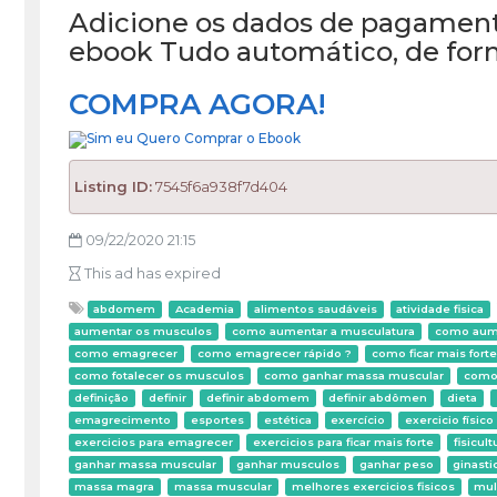
Adicione os dados de pagament
ebook Tudo automático, de forma
COMPRA AGORA!
Listing ID:
7545f6a938f7d404
09/22/2020 21:15
This ad has expired
abdomem
Academia
alimentos saudáveis
atividade fisica
aumentar os musculos
como aumentar a musculatura
como aum
como emagrecer
como emagrecer rápido ?
como ficar mais forte
como fotalecer os musculos
como ganhar massa muscular
como
definição
definir
definir abdomem
definir abdômen
dieta
emagrecimento
esportes
estética
exercício
exercicio físico
exercicios para emagrecer
exercicios para ficar mais forte
fisicult
ganhar massa muscular
ganhar musculos
ganhar peso
ginasti
massa magra
massa muscular
melhores exercicios fisicos
mul