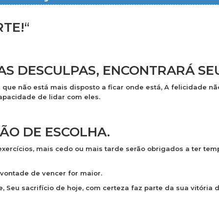
RTE!
“
AS DESCULPAS, ENCONTRARÁ
SE
r
que não está mais disposto a ficar onde está, A felicidade nã
pacidade de lidar com eles.
ÃO DE ESCOLHA.
xercícios, mais cedo ou mais tarde
serão
obrigados a ter tem
 vontade de vencer for
maior
.
e, Seu
sacrifício
de hoje, com certeza faz parte da sua
vitória
d