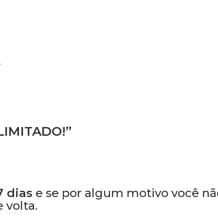
.
LIMITADO!”
7 dias
e se por algum motivo você nã
 volta.