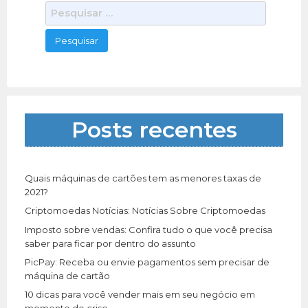
P
e
s
q
u
i
s
a
Posts recentes
r
p
o
r
Quais máquinas de cartões tem as menores taxas de
:
2021?
Criptomoedas Notícias: Notícias Sobre Criptomoedas
Imposto sobre vendas: Confira tudo o que você precisa
saber para ficar por dentro do assunto
PicPay: Receba ou envie pagamentos sem precisar de
máquina de cartão
10 dicas para você vender mais em seu negócio em
momento de crise