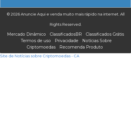
© 2026 Anuncie Aqui e venda muito mais rápido na internet. All
Rights Reserved.
Mercado Dinâmico
ClassificadosBR
Classificados Grátis
Termos de uso
Privacidade
Notícias Sobre
Criptomoedas
Recomenda Produto
Site de Notícias sobre Criptomoedas - CA