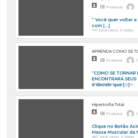
Produtos
” Você quer voltar a
com
[…]
747 total views, 0 today
APRENDA COMO SE T
Produtos
z
“COMO SE TORNAR 
ENCONTRARÁ SEUS R
455 total views, 0 today
é decidir que
[…]
Hipertrofia Total
Produtos
z
Clique no Botão Ac
Massa Muscular da 
487 total views, 0 today