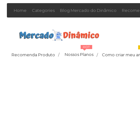
Home
Categories
Blog Mercado do Dinâmico
Recomen
HOT
Nossos Planos
Recomenda Produto
/
Como criar meu a
/