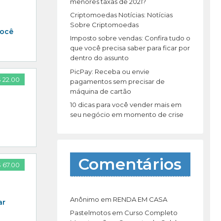
r
menores taxas de 2021?
:
Criptomoedas Notícias: Notícias
Sobre Criptomoedas
você
Imposto sobre vendas: Confira tudo o
que você precisa saber para ficar por
dentro do assunto
PicPay: Receba ou envie
 22.00
pagamentos sem precisar de
máquina de cartão
10 dicas para você vender mais em
seu negócio em momento de crise
Comentários
 67.00
Anônimo
em
RENDA EM CASA
ar
Pastelmotos
em
Curso Completo