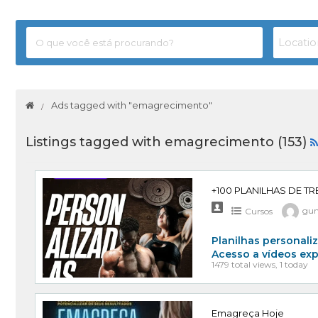
Ads tagged with "emagrecimento"
Listings tagged with emagrecimento (153)
+100 PLANILHAS DE T
Cursos
gun
Planilhas personali
Acesso a vídeos ex
1479 total views, 1 today
Emagreça Hoje