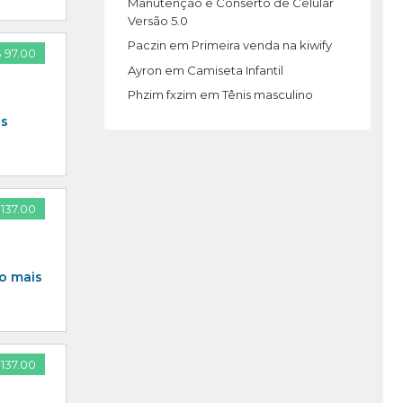
Manutenção e Conserto de Celular
Versão 5.0
Paczin
em
Primeira venda na kiwify
 97.00
Ayron
em
Camiseta Infantil
Phzim fxzim
em
Tênis masculino
os
137.00
 o mais
137.00