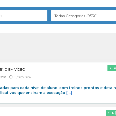
Todas Categorias (8530)
R
REINO EM VÍDEO
scss
11/02/2024
zadas para cada nível de aluno, com treinos prontos e detal
plicativos que ensinam a execução
[…]
R$