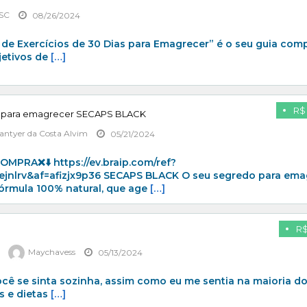
SC
08/26/2024
de Exercícios de 30 Dias para Emagrecer” é o seu guia com
jetivos de
[…]
R$ 
r para emagrecer SECAPS BLACK
antyer da Costa Alvim
05/21/2024
MPRA❌⬇️ https://ev.braip.com/ref?
jnlrv&af=afizjx9p36 SECAPS BLACK O seu segredo para ema
Fórmula 100% natural, que age
[…]
R$
Maychavess
05/13/2024
cê se sinta sozinha, assim como eu me sentia na maioria d
s e dietas
[…]