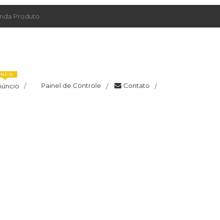
da Produto
NEW
Painel de Controle
Contato
núncio
/
/
/