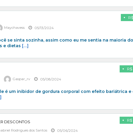
R$
Maychavess
05/13/2024
cê se sinta sozinha, assim como eu me sentia na maioria d
s e dietas
[…]
R$ 
s
Gaspar_rv
05/08/2024
ele é um inibidor de gordura corporal com efeito bariátrica e
]
R$ 
UPER DESCONTOS
abriel Rodrigues dos Santos
05/06/2024