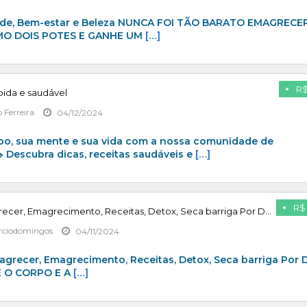
aúde, Bem-estar e Beleza NUNCA FOI TÃO BARATO EMAGRECE
O DOIS POTES E GANHE UM
[…]
R$
ida e saudável
 Ferreira
04/12/2024
po, sua mente e sua vida com a nossa comunidade de
 Descubra dicas, receitas saudáveis e
[…]
R$ 
Desafio 16 Dias – Emagrecer, Emagrecimento, Receitas, Detox, Seca barriga Por Desafio 16 Dias /
ciodomingos
04/11/2024
magrecer, Emagrecimento, Receitas, Detox, Seca barriga Por 
E O CORPO E A
[…]