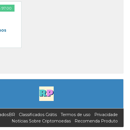
 97.00
nos
icadosBR
Classificados Grátis
Termos de uso
Privacidade
Notícias Sobre Criptomoedas
Recomenda Produto