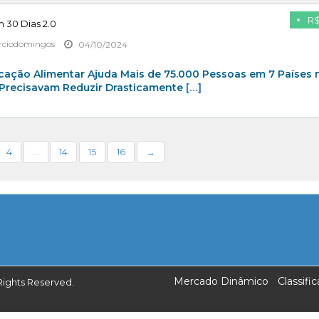
R$
 30 Dias 2.0
ciodomingos
04/10/2024
ação Alimentar Ajuda Mais de 75.000 Pessoas em 7 Países 
 Precisavam Reduzir Drasticamente
[…]
4
…
14
15
16
→
Mercado Dinâmico
Classif
Rights Reserved.