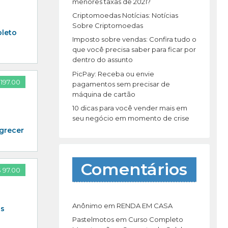
r
menores taxas de 2021?
:
Criptomoedas Notícias: Notícias
Sobre Criptomoedas
pleto
Imposto sobre vendas: Confira tudo o
que você precisa saber para ficar por
dentro do assunto
PicPay: Receba ou envie
197.00
pagamentos sem precisar de
máquina de cartão
10 dicas para você vender mais em
seu negócio em momento de crise
grecer
Comentários
 97.00
Anônimo
em
RENDA EM CASA
os
Pastelmotos
em
Curso Completo