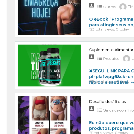
Outros
TM
O eBook “Programa 
para atingir seus ob
123 total views, 0 today
Suplemento Alimenta
Produtos
L
❌SEGUI LINK PARA CO
pl=pla1wpg6&ck=che
218 total views, 0 today
rápido e saudável. 
Desafio dos 16 dias
Venda de domínio
Eu não quero que vo
produtos, programa
171 total views, 0 today