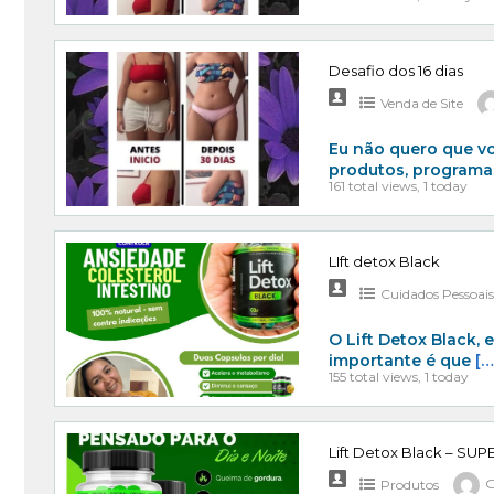
Desafio dos 16 dias
Venda de Site
Eu não quero que vo
produtos, programa
161 total views, 1 today
LIft detox Black
Cuidados Pessoai
O Lift Detox Black, 
importante é que
[…
155 total views, 1 today
Lift Detox Black – S
Produtos
G