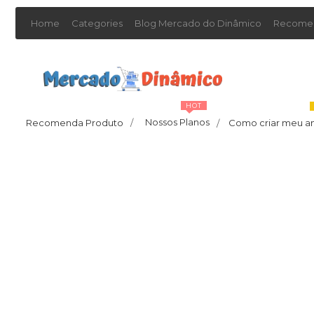
Home
Categories
Blog Mercado do Dinâmico
Recomen
HOT
Nossos Planos
Recomenda Produto
/
Como criar meu a
/