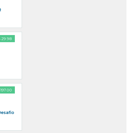
R
 29.98
197.00
Desafio