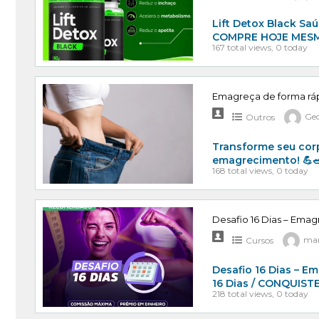
Lift Detox Black S
COMPRE HOJE MESM
167 total views, 0 today
Emagreça de forma ráp
Outros
Geo
Transforme seu cor
emagrecimento! 💪🥗
168 total views, 0 today
Cursos
mar
Desafio 16 Dias – E
16 Dias / CONQUIST
218 total views, 0 today