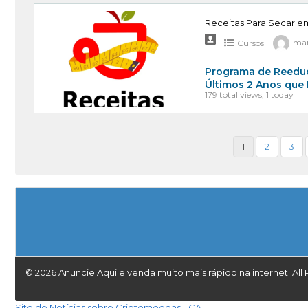
Receitas Para Secar em
Cursos
mar
Programa de Reeduc
Últimos 2 Anos que
179 total views, 1 today
1
2
3
© 2026 Anuncie Aqui e venda muito mais rápido na internet. All 
Site de Notícias sobre Criptomoedas - CA