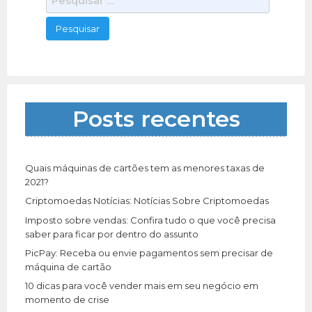
e
s
q
u
i
s
a
Posts recentes
r
p
o
r
Quais máquinas de cartões tem as menores taxas de
:
2021?
Criptomoedas Notícias: Notícias Sobre Criptomoedas
Imposto sobre vendas: Confira tudo o que você precisa
saber para ficar por dentro do assunto
PicPay: Receba ou envie pagamentos sem precisar de
máquina de cartão
10 dicas para você vender mais em seu negócio em
momento de crise