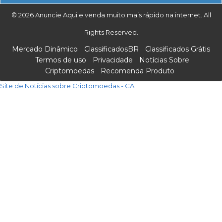
© 2026 Anuncie Aqui e venda muito mais rápido na internet. All
Rights Reserved.
Mercado Dinâmico
ClassificadosBR
Classificados Grátis
Termos de uso
Privacidade
Notícias Sobre
Criptomoedas
Recomenda Produto
Site de Notícias sobre Criptomoedas - CA