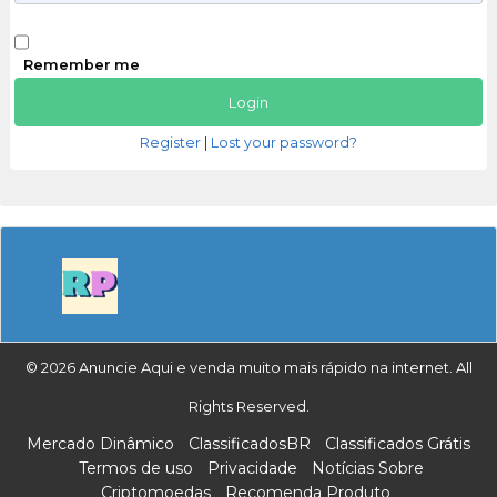
Remember me
Register
|
Lost your password?
© 2026 Anuncie Aqui e venda muito mais rápido na internet. All
Rights Reserved.
Mercado Dinâmico
ClassificadosBR
Classificados Grátis
Termos de uso
Privacidade
Notícias Sobre
Criptomoedas
Recomenda Produto