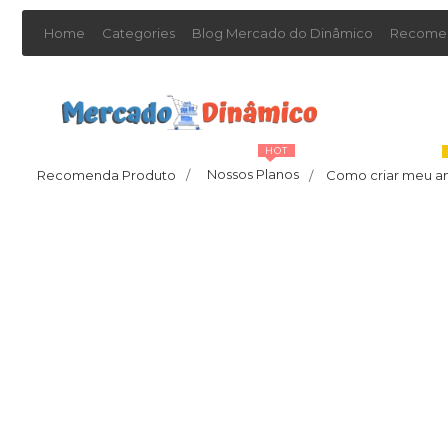
Home
Categories
Blog Mercado do Dinâmico
Recomen
HOT
Nossos Planos
Recomenda Produto
/
Como criar meu a
/