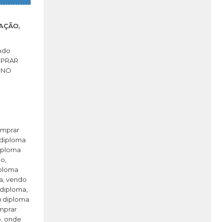
AÇÃO,
endo
MPRAR
INO
omprar
 diploma
iploma
o,
iploma
a, vendo
diploma,
u diploma
mprar
o, onde