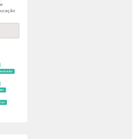
de
ducação
estrado
ido
ior