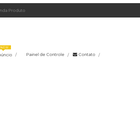
da Produto
NEW
Painel de Controle
Contato
núncio
/
/
/