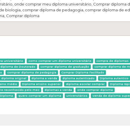
rsitário, onde comprar meu diploma universitário, Comprar diploma 
 de biologia, comprar diploma de pedagogia, comprar diploma de e
ria, Comprar diploma
 universitário
como comprar um diploma universitário
compra de diplomas
 diploma de Doutorado
comprar diploma de graduação
comprar diploma de m
co
comprar diploma de pedagogia
Comprar Diploma Facilitado
diploma original
diploma a venda
diploma autenticado
Diploma autentico
sino médio
Diploma ensino superior
diploma escolar comprar
Diploma ráp
rio reconhecido pelo mec
diplomas a venda
onde comprar diploma
 Diploma
quero comprar um diploma
universitários
venda de diploma super