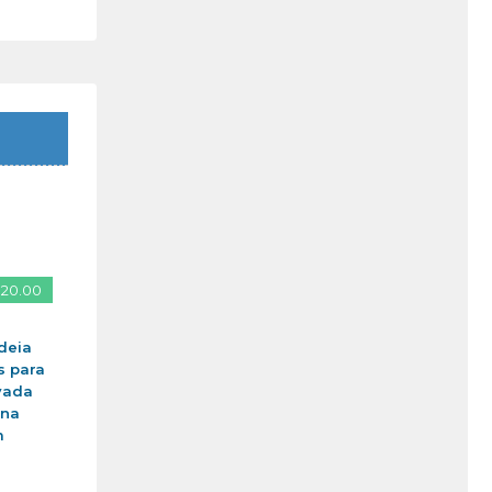
 20.00
deia
s para
vada
ina
m