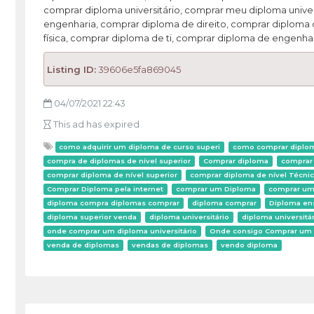
comprar diploma universitário, comprar meu diploma unive
engenharia, comprar diploma de direito, comprar diploma
física, comprar diploma de ti, comprar diploma de engenha
Listing ID:
39606e5fa869045
04/07/2021 22:43
This ad has expired
como adquirir um diploma de curso superi
como comprar diploma
compra de diplomas de nível superior
Comprar diploma
comprar
comprar diploma de nível superior
comprar diploma de nível Técni
Comprar Diploma pela internet
comprar um Diploma
comprar um 
diploma compra diplomas comprar
diploma comprar
Diploma en
diploma superior venda
diploma universitário
diploma universitá
onde comprar um diploma universitário
Onde consigo Comprar um
venda de diplomas
vendas de diplomas
vendo diploma