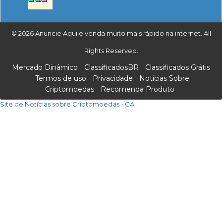
© 2026 Anuncie Aqui e venda muito mais rápido na internet. All
Rights Reserved.
Mercado Dinâmico
ClassificadosBR
Classificados Grátis
Termos de uso
Privacidade
Notícias Sobre
Criptomoedas
Recomenda Produto
Site de Notícias sobre Criptomoedas - CA