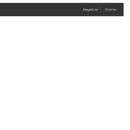
Registrar
Entrar