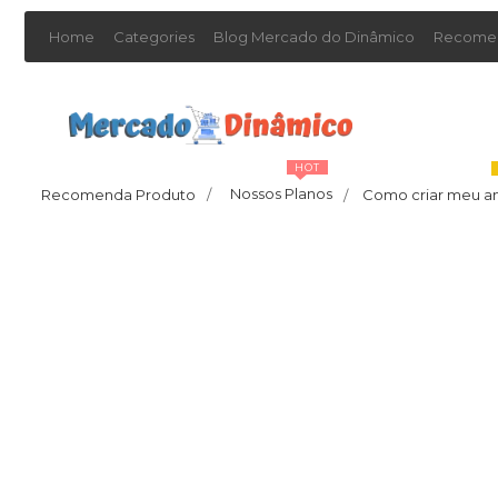
Home
Categories
Blog Mercado do Dinâmico
Recomen
HOT
Nossos Planos
Recomenda Produto
/
Como criar meu a
/