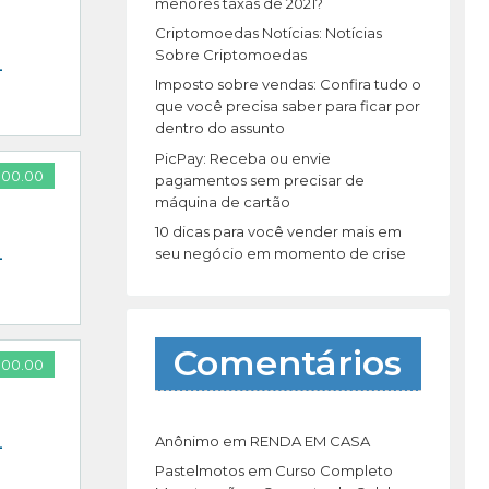
r
menores taxas de 2021?
:
Criptomoedas Notícias: Notícias
Sobre Criptomoedas
–
Imposto sobre vendas: Confira tudo o
que você precisa saber para ficar por
dentro do assunto
PicPay: Receba ou envie
000.00
pagamentos sem precisar de
máquina de cartão
10 dicas para você vender mais em
seu negócio em momento de crise
–
Comentários
000.00
Anônimo
em
RENDA EM CASA
–
Pastelmotos
em
Curso Completo