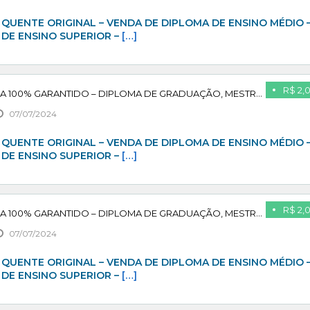
QUENTE ORIGINAL – VENDA DE DIPLOMA DE ENSINO MÉDIO 
 DE ENSINO SUPERIOR –
[…]
R$ 2,
ADQUIRA SEU DIPLOMA 100% GARANTIDO – DIPLOMA DE GRADUAÇÃO, MESTRADO, PÓS GRADUAÇÃO – PAGUE APÓS CONFIRMAR
07/07/2024
QUENTE ORIGINAL – VENDA DE DIPLOMA DE ENSINO MÉDIO 
 DE ENSINO SUPERIOR –
[…]
R$ 2,
ADQUIRA SEU DIPLOMA 100% GARANTIDO – DIPLOMA DE GRADUAÇÃO, MESTRADO, PÓS GRADUAÇÃO – PAGUE APÓS CONFIRMAR
07/07/2024
QUENTE ORIGINAL – VENDA DE DIPLOMA DE ENSINO MÉDIO 
 DE ENSINO SUPERIOR –
[…]