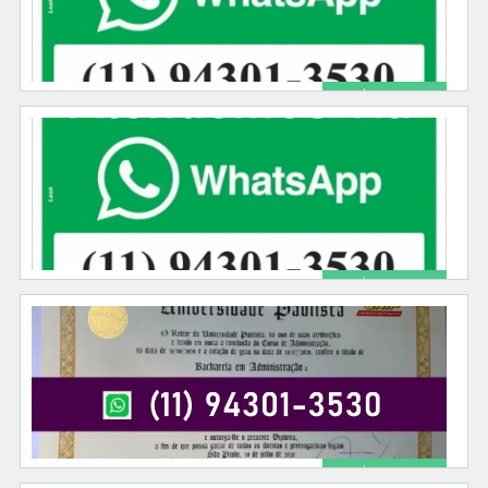
DE DIPLOMA DE ENSINO MÉDIO – VENDA DE
DIPLOMA DE ENSINO SUPERIOR –
[…]
313 total views, 0 today
R$ 2,000.00
VENDA DE DIPLOMA DE ENSINO SUPERIOR – VENDA DE DIPLOMA DE ENSINO TÉCNICO – PAGUE APÓS CONFIRMAR
Outros
07/07/2024
VENDA DE DIPLOMA QUENTE ORIGINAL – VENDA
DE DIPLOMA DE ENSINO MÉDIO – VENDA DE
DIPLOMA DE ENSINO SUPERIOR –
[…]
287 total views, 0 today
R$ 2,000.00
VENDA DE DIPLOMA QUENTE ORIGINAL – VENDA DE DIPLOMA DE ENSINO MÉDIO – VENDA DE DIPLOMA DE ENSINO SUPERIOR – VENDA DE DIPLOMA DE ENSINO TÉCNICO – COMPRAR DIPLOMA DE PÓS GRADUAÇÃO – VENDA DE DIPLOMA DE MESTRADO – PAGUE APÓS CONFIRMAR
Outros
07/07/2024
VENDA DE DIPLOMA QUENTE ORIGINAL – VENDA
DE DIPLOMA DE ENSINO MÉDIO – VENDA DE
DIPLOMA DE ENSINO SUPERIOR –
[…]
295 total views, 0 today
R$ 2,000.00
DIPLOMA UNIVERSITÁRIO 100% GARANTIDO – DIPLOMA SUPERIOR QUENTE – DIPLOMA RECONHECIDO PELO MEC – PAGUE APÓS CONFIRMAR COMPRAR DIPLOMA TÉCNICO