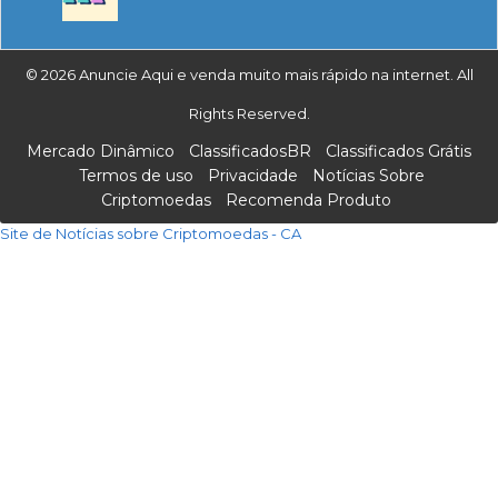
© 2026 Anuncie Aqui e venda muito mais rápido na internet. All
Rights Reserved.
Mercado Dinâmico
ClassificadosBR
Classificados Grátis
Termos de uso
Privacidade
Notícias Sobre
Criptomoedas
Recomenda Produto
Site de Notícias sobre Criptomoedas - CA