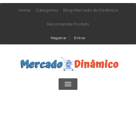
Home
Categories
Blog Mercado do Dinâmico
Recomenda Produto
Registrar
Entrar
Toggle
navigation