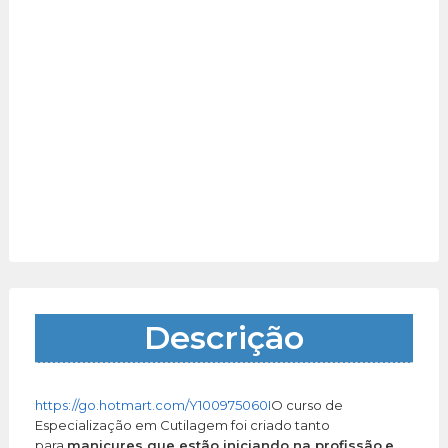
Descrição
https://go.hotmart.com/Y100975060I
O curso de
Especialização em Cutilagem foi criado tanto
para
manicures que
estão iniciando na profissão
e