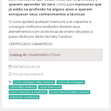
querem aprender do zero
, como para
manicures que
já estão na profissão há alguns anos e querem
enriquecer seus conhecimentos e técnicas
.
O curso ajudará qualquer manicure a se capacitar e
conseguir melhores resultados durante seus
atendimentos com as técnicas de ensino de passo a
passo dedo por dedo da Faby Cardoso.
CERTIFICADO GARANTIDO!
Listing ID:
3546896883c733e6
08/08/2025 20:29
This ad has expired
curso cutilagem faby cardoso
curso de cutilagem
curso faby cardoso
curso manicure
curso manicure e pedicure
curso manicure faby cardoso
manicure e pedicure