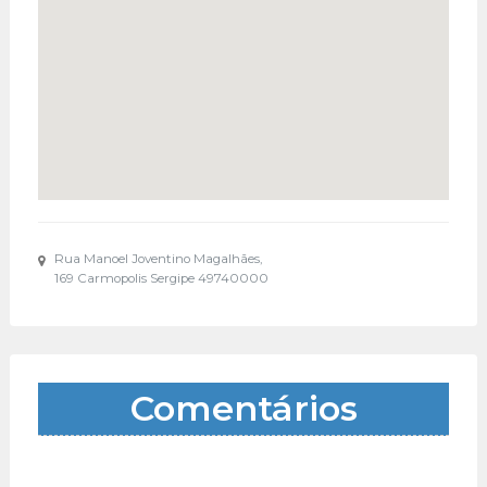
Rua Manoel Joventino Magalhães,
169 Carmopolis Sergipe 49740000
Comentários