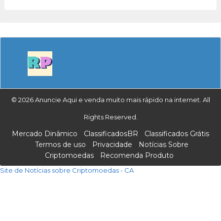
© 2026 Anuncie Aqui e venda muito mais rápido na internet. All
Rights Reserved.
Mercado Dinâmico
ClassificadosBR
Classificados Grátis
Termos de uso
Privacidade
Notícias Sobre
Criptomoedas
Recomenda Produto
Site de Notícias sobre Criptomoedas - CA