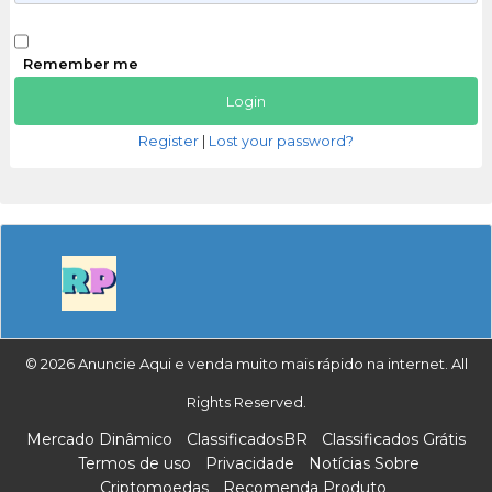
Remember me
Register
|
Lost your password?
© 2026 Anuncie Aqui e venda muito mais rápido na internet. All
Rights Reserved.
Mercado Dinâmico
ClassificadosBR
Classificados Grátis
Termos de uso
Privacidade
Notícias Sobre
Criptomoedas
Recomenda Produto