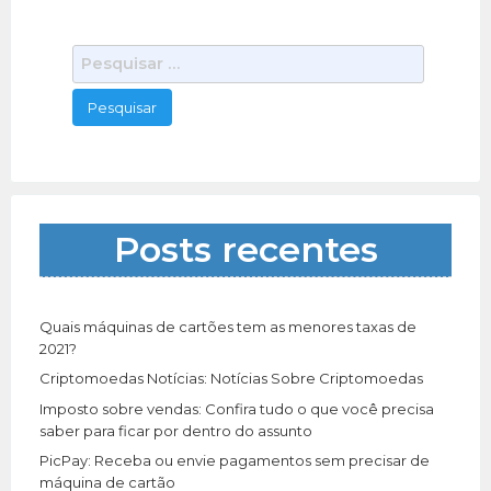
Outros Serviços
06/30/2021
Nestas aulas de manicure da Faby Cardoso pode
P
contar com vídeos 100% práticos onde irá
e
aprender: Sobre cutículas mãos e
[…]
432 total views, 1 today
s
q
u
i
s
a
Posts recentes
r
p
o
r
Quais máquinas de cartões tem as menores taxas de
:
2021?
Criptomoedas Notícias: Notícias Sobre Criptomoedas
Imposto sobre vendas: Confira tudo o que você precisa
saber para ficar por dentro do assunto
PicPay: Receba ou envie pagamentos sem precisar de
máquina de cartão