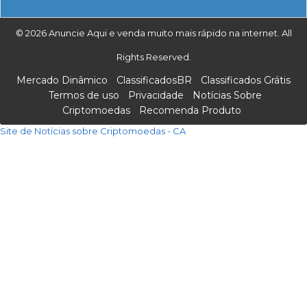
© 2026 Anuncie Aqui e venda muito mais rápido na internet. All
Rights Reserved.
Mercado Dinâmico
ClassificadosBR
Classificados Grátis
Termos de uso
Privacidade
Notícias Sobre
Criptomoedas
Recomenda Produto
Site de Notícias sobre Criptomoedas - CA