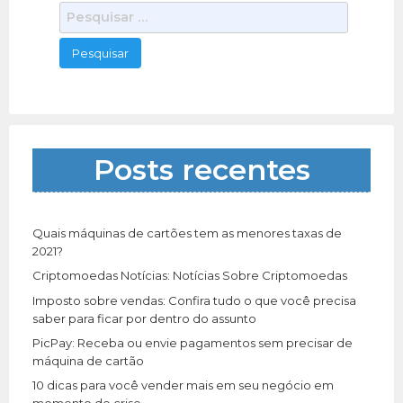
P
e
s
q
u
i
s
a
Posts recentes
r
p
o
r
Quais máquinas de cartões tem as menores taxas de
:
2021?
Criptomoedas Notícias: Notícias Sobre Criptomoedas
Imposto sobre vendas: Confira tudo o que você precisa
saber para ficar por dentro do assunto
PicPay: Receba ou envie pagamentos sem precisar de
máquina de cartão
10 dicas para você vender mais em seu negócio em
momento de crise