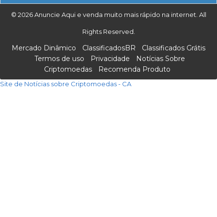
© 2026 Anuncie Aqui e venda muito mais rápido na internet. All
Rights Reserved.
Mercado Dinâmico
ClassificadosBR
Classificados Grátis
Termos de uso
Privacidade
Notícias Sobre
Criptomoedas
Recomenda Produto
Site de Notícias sobre Criptomoedas - CA