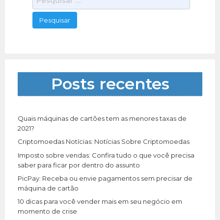
e
s
q
u
i
s
a
Posts recentes
r
p
o
r
Quais máquinas de cartões tem as menores taxas de
:
2021?
Criptomoedas Notícias: Notícias Sobre Criptomoedas
Imposto sobre vendas: Confira tudo o que você precisa
saber para ficar por dentro do assunto
PicPay: Receba ou envie pagamentos sem precisar de
máquina de cartão
10 dicas para você vender mais em seu negócio em
momento de crise