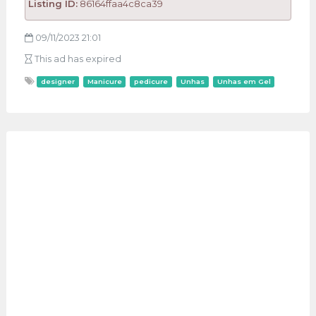
Listing ID:
86164ffaa4c8ca39
09/11/2023 21:01
This ad has expired
designer
Manicure
pedicure
Unhas
Unhas em Gel