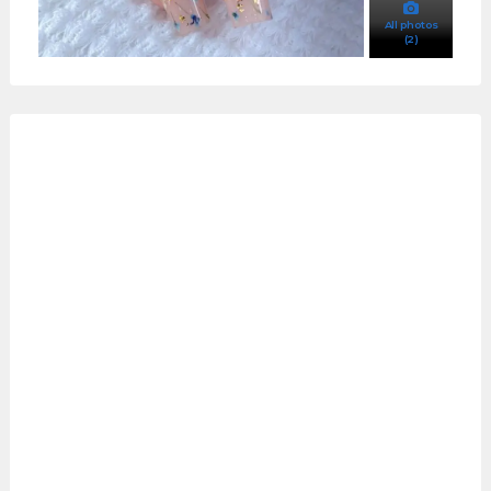
All photos
(2)