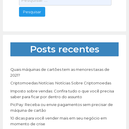
e
s
q
u
i
s
a
Posts recentes
r
p
o
r
Quais máquinas de cartões tem as menores taxas de
:
2021?
Criptomoedas Notícias: Notícias Sobre Criptomoedas
Imposto sobre vendas: Confira tudo o que você precisa
saber para ficar por dentro do assunto
PicPay: Receba ou envie pagamentos sem precisar de
máquina de cartão
10 dicas para você vender mais em seu negócio em
momento de crise