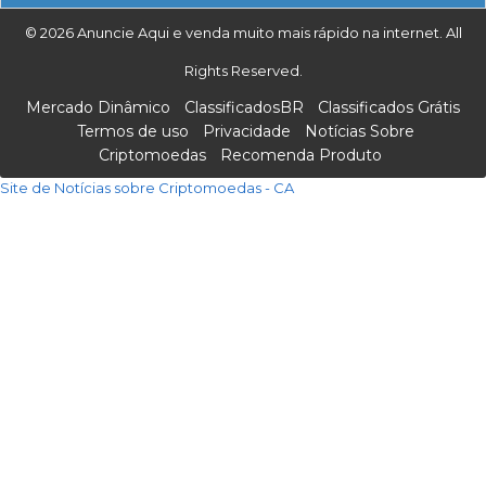
© 2026 Anuncie Aqui e venda muito mais rápido na internet. All
Rights Reserved.
Mercado Dinâmico
ClassificadosBR
Classificados Grátis
Termos de uso
Privacidade
Notícias Sobre
Criptomoedas
Recomenda Produto
Site de Notícias sobre Criptomoedas - CA