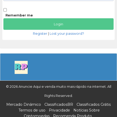
Remember me
Register
|
Lost your password?
© 2026 Anuncie Aqui e venda muito mais rápido na internet. All
Rights Reserved.
Mercado Dinâmico
ClassificadosBR
Classificados Grátis
Termos de uso
Privacidade
Notícias Sobre
Criptomoedas
Recomenda Produto