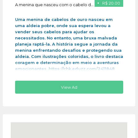
R$ 20.00
A menina que nasceu com o cabelo de ouro
Uma menina de cabelos de ouro nasceu em
uma aldeia pobre, onde sua espera levou a
vender seus cabelos para ajudar os
necessitados. No entanto, uma bruxa malvada
planeja raptá-la. A história segue a jornada da
menina enfrentando desafios e protegendo sua
aldeia. Com ilustrações coloridas, o livro destaca
coragem e determinação em meio a aventuras
emocionantes .https://chk.eduzz.com/2411848
View Ad