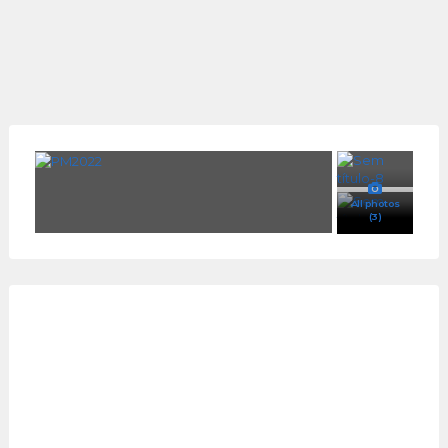
All photos
(3)