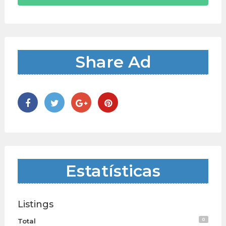
Share Ad
Estatísticas
Listings
0
Total