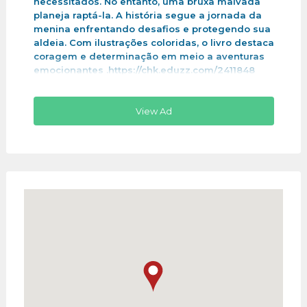
necessitados. No entanto, uma bruxa malvada
planeja raptá-la. A história segue a jornada da
menina enfrentando desafios e protegendo sua
aldeia. Com ilustrações coloridas, o livro destaca
coragem e determinação em meio a aventuras
emocionantes .https://chk.eduzz.com/2411848
View Ad