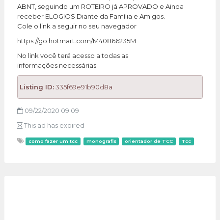
ABNT, seguindo um ROTEIRO já APROVADO e Ainda
receber ELOGIOS Diante da Família e Amigos.
Cole o link a seguir no seu navegador
https://go.hotmart.com/M40866235M
No link você terá acesso a todas as
informações necessárias
Listing ID:
335f69e91b90d8a
09/22/2020 09:09
This ad has expired
como fazer um tcc
monografis
orientador de TCC
Tcc