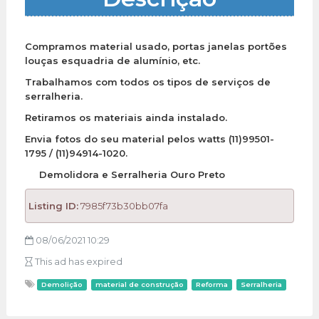
Compramos material usado, portas janelas portões
louças esquadria de alumínio, etc.
Trabalhamos com todos os tipos de serviços de
serralheria.
Retiramos os materiais ainda instalado.
Envia fotos do seu material pelos watts (11)99501-
1795 / (11)94914-1020.
Demolidora e Serralheria Ouro Preto
Listing ID:
7985f73b30bb07fa
08/06/2021 10:29
This ad has expired
Demolição
material de construção
Reforma
Serralheria