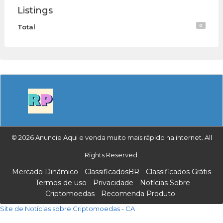
Listings
0
Total
© 2026 Anuncie Aqui e venda muito mais rápido na internet. All
Rights Reserved.
Mercado Dinâmico
ClassificadosBR
Classificados Grátis
Termos de uso
Privacidade
Notícias Sobre
Criptomoedas
Recomenda Produto
Site de Notícias sobre Criptomoedas - CA