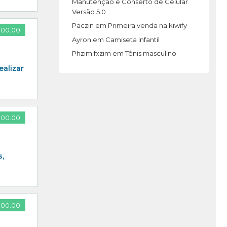
Manutenção e Conserto de Celular
Versão 5.0
Paczin
em
Primeira venda na kiwify
900.00
Ayron
em
Camiseta Infantil
Phzim fxzim
em
Tênis masculino
ealizar
800.00
s,
800.00