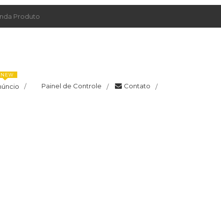
da Produto
NEW
Painel de Controle
Contato
núncio
/
/
/