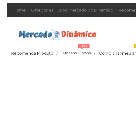
Home
Categories
Blog Mercado do Dinâmico
Recomen
HOT
Nossos Planos
Recomenda Produto
/
Como criar meu a
/