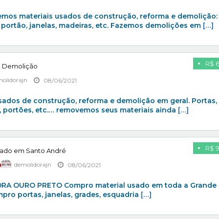
os materiais usados de construção, reforma e demolição:
s, portão, janelas, madeiras, etc. Fazemos demolições em
[…]
R$ 
e Demolição
olidorajn
08/06/2021
ados de construção, reforma e demolição em geral. Portas,
as, portões, etc.… removemos seus materiais ainda
[…]
R$ 
sado em Santo André
demolidorajn
08/06/2021
 PRETO Compro material usado em toda a Grande 
mpro portas, janelas, grades, esquadria
[…]