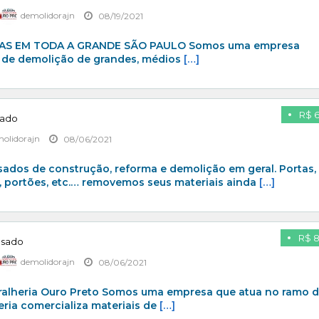
demolidorajn
08/19/2021
AS EM TODA A GRANDE SÃO PAULO Somos uma empresa
o de demolição de grandes, médios
[…]
R$ 
sado
olidorajn
08/06/2021
ados de construção, reforma e demolição em geral. Portas,
as, portões, etc.… removemos seus materiais ainda
[…]
R$ 
Usado
demolidorajn
08/06/2021
lheria Ouro Preto Somos uma empresa que atua no ramo 
eria comercializa materiais de
[…]