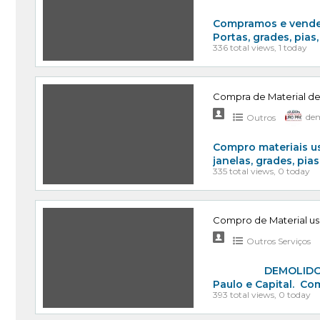
Compramos e vendem
Portas, grades, pia
336 total views, 1 today
Compra de Material d
Outros
dem
Compro materiais us
janelas, grades, pi
335 total views, 0 today
Compro de Material u
Outros Serviços
DEMOLIDORA OURO
Paulo e Capital. Co
393 total views, 0 today