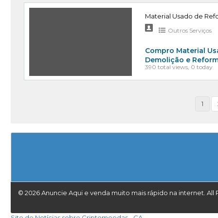
Material Usado de Re
Outros Serviços
Compro Material Us
Demolição e Reforma:
390 total views, 0 today
1
© 2026 Anuncie Aqui e venda muito mais rápido na internet. All 
Site de Notícias sobre Criptomoedas - CA