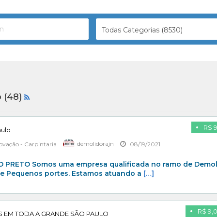
Todas Categorias (8530)
o (48)
R$ 
ulo
ovação - Carpintaria
demolidorajn
08/19/2021
PRETO Somos uma empresa qualificada no ramo de Demol
 e Pequenos portes. Estamos atuando a
[…]
R$ 9,
 EM TODA A GRANDE SÃO PAULO