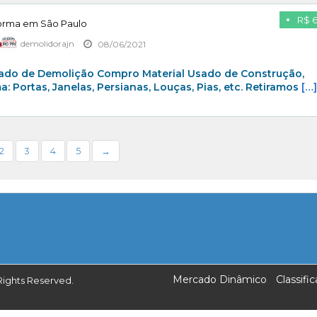
R$ 
forma em São Paulo
demolidorajn
08/06/2021
ado de Demolição Compro Material Usado de Construção,
 Portas, Janelas, Persianas, Louças, Pias, etc. Retiramos
[…
2
3
4
5
→
Mercado Dinâmico
Classif
Rights Reserved.