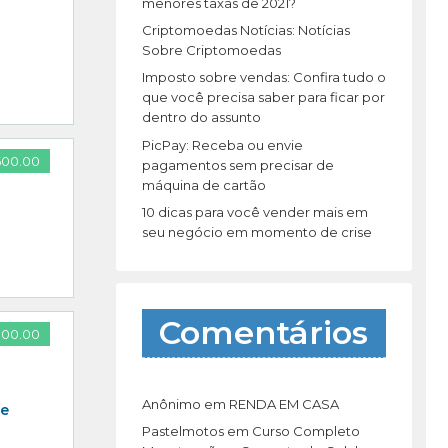
r
menores taxas de 2021?
:
Criptomoedas Notícias: Notícias
Sobre Criptomoedas
Imposto sobre vendas: Confira tudo o
que você precisa saber para ficar por
dentro do assunto
PicPay: Receba ou envie
600.00
pagamentos sem precisar de
máquina de cartão
10 dicas para você vender mais em
seu negócio em momento de crise
Comentários
800.00
Anônimo
em
RENDA EM CASA
de
Pastelmotos
em
Curso Completo