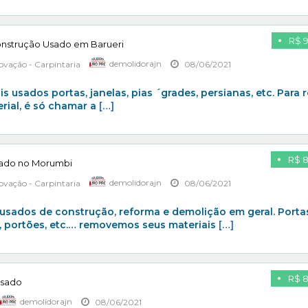
R$ 
onstrução Usado em Barueri
ovação - Carpintaria
demolidorajn
08/06/2021
usados portas, janelas, pias ´grades, persianas, etc. Para r
rial, é só chamar a
[…]
R$ 
sado no Morumbi
ovação - Carpintaria
demolidorajn
08/06/2021
sados de construção, reforma e demolição em geral. Porta
as, portões, etc.… removemos seus materiais
[…]
R$ 
usado
demolidorajn
08/06/2021