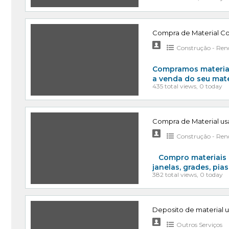
Compra de Material C
Construção - Ren
Compramos materiais 
a venda do seu mate
435 total views, 0 today
Compra de Material u
Construção - Ren
Compro materiais u
janelas, grades, pi
382 total views, 0 today
Deposito de material 
Outros Serviços