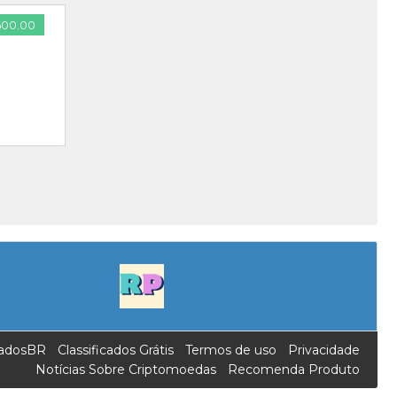
600.00
]
icadosBR
Classificados Grátis
Termos de uso
Privacidade
Notícias Sobre Criptomoedas
Recomenda Produto