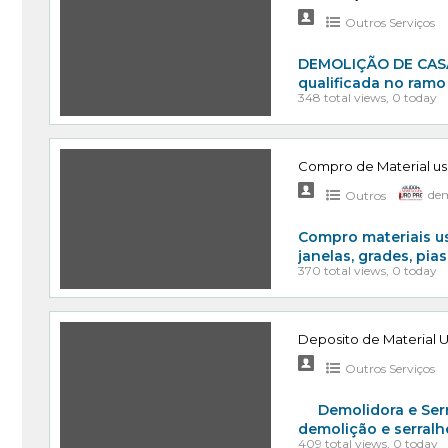
Outros Serviços
DEMOLIÇÃO DE CAS
qualificada no ram
348 total views, 0 today
Compro de Material u
Outros
dem
Compro materiais us
janelas, grades, pi
370 total views, 0 today
Deposito de Material 
Outros Serviços
Demolidora e Serra
demolição e serralh
409 total views, 0 today