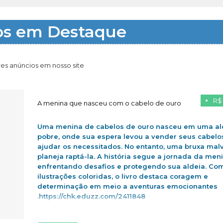
os em Destaque
es anúncios em nosso site
R$
A menina que nasceu com o cabelo de ouro
Uma menina de cabelos de ouro nasceu em uma al
pobre, onde sua espera levou a vender seus cabelo
ajudar os necessitados. No entanto, uma bruxa mal
planeja raptá-la. A história segue a jornada da men
enfrentando desafios e protegendo sua aldeia. Co
ilustrações coloridas, o livro destaca coragem e
determinação em meio a aventuras emocionantes
.https://chk.eduzz.com/2411848