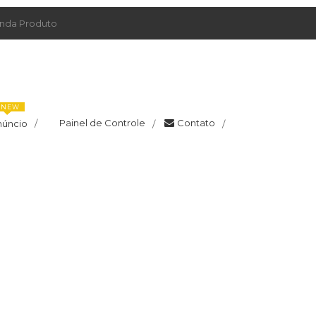
da Produto
NEW
Painel de Controle
Contato
núncio
/
/
/