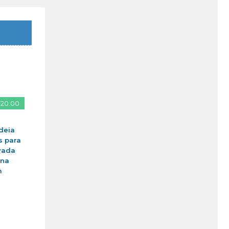
 20.00
deia
s para
vada
ina
m