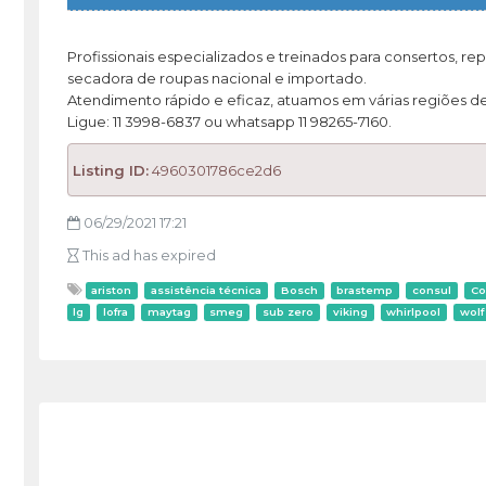
Profissionais especializados e treinados para consertos, re
secadora de roupas nacional e importado.
Atendimento rápido e eficaz, atuamos em várias regiões de
Ligue: 11 3998-6837 ou whatsapp 11 98265-7160.
Listing ID:
4960301786ce2d6
06/29/2021 17:21
This ad has expired
ariston
assistência técnica
Bosch
brastemp
consul
Co
lg
lofra
maytag
smeg
sub zero
viking
whirlpool
wolf