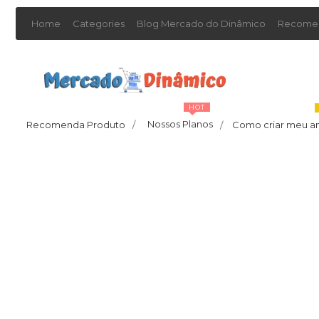
Home
Categories
Blog Mercado do Dinâmico
Recomen
HOT
Nossos Planos
Recomenda Produto
/
Como criar meu a
/