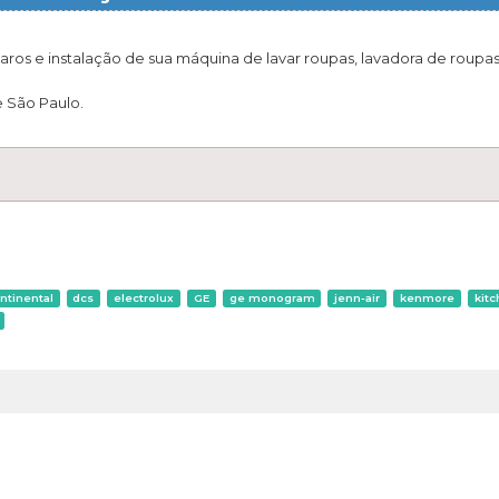
paros e instalação de sua máquina de lavar roupas, lavadora de roupas
 São Paulo.
ntinental
dcs
electrolux
GE
ge monogram
jenn-air
kenmore
kitc