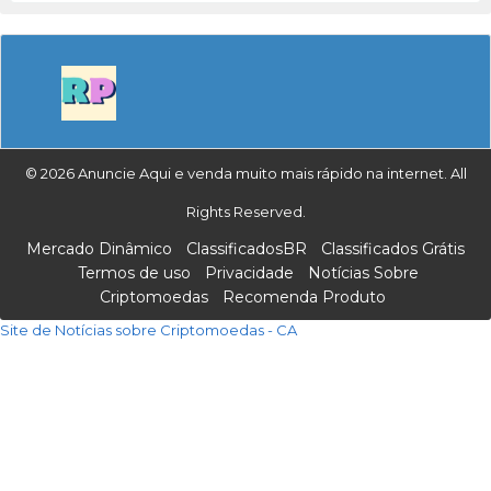
© 2026 Anuncie Aqui e venda muito mais rápido na internet. All
Rights Reserved.
Mercado Dinâmico
ClassificadosBR
Classificados Grátis
Termos de uso
Privacidade
Notícias Sobre
Criptomoedas
Recomenda Produto
Site de Notícias sobre Criptomoedas - CA