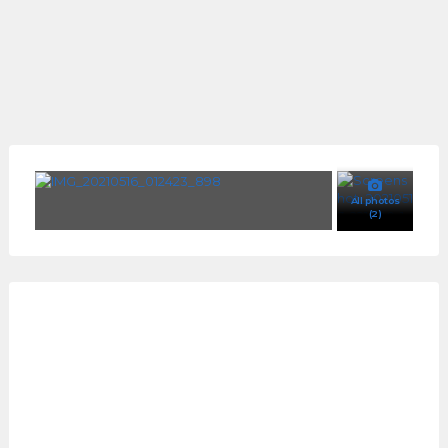
All photos
(2)