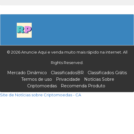
© 2026 Anuncie Aqui e venda muito mais rápido na internet. All
Rights Reserved.
Mercado Dinâmico
ClassificadosBR
Classificados Grátis
Termos de uso
Privacidade
Notícias Sobre
Criptomoedas
Recomenda Produto
Site de Notícias sobre Criptomoedas - CA