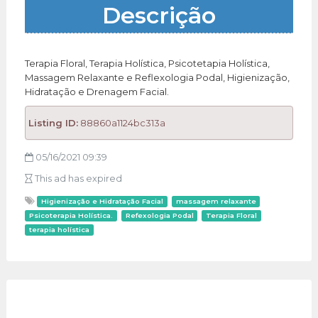
Descrição
Terapia Floral, Terapia Holística, Psicotetapia Holística,
Massagem Relaxante e Reflexologia Podal, Higienização,
Hidratação e Drenagem Facial.
Listing ID:
88860a1124bc313a
05/16/2021 09:39
This ad has expired
Higienização e Hidratação Facial
massagem relaxante
Psicoterapia Holística.
Refexologia Podal
Terapia Floral
terapia holística