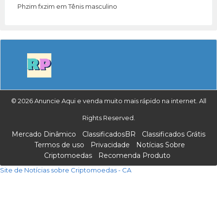
Phzim fxzim
em
Tênis masculino
© 2026 Anuncie Aqui e venda muito mais rápido na internet. All
Rights Reserved.
Mercado Dinâmico
ClassificadosBR
Classificados Grátis
Termos de uso
Privacidade
Notícias Sobre
Criptomoedas
Recomenda Produto
Site de Notícias sobre Criptomoedas - CA