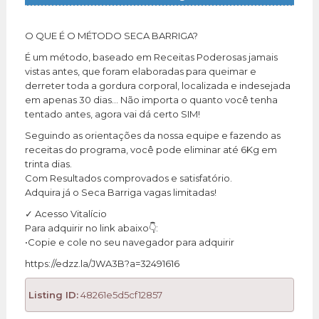
O QUE É O MÉTODO SECA BARRIGA?
É um método, baseado em Receitas Poderosas jamais
vistas antes, que foram elaboradas para queimar e
derreter toda a gordura corporal, localizada e indesejada
em apenas 30 dias… Não importa o quanto você tenha
tentado antes, agora vai dá certo SIM!
Seguindo as orientações da nossa equipe e fazendo as
receitas do programa, você pode eliminar até 6Kg em
trinta dias.
Com Resultados comprovados e satisfatório.
Adquira já o Seca Barriga vagas limitadas!
✓ Acesso Vitalício
Para adquirir no link abaixo👇:
•Copie e cole no seu navegador para adquirir
https://edzz.la/JWA3B?a=32491616
Listing ID:
48261e5d5cf12857