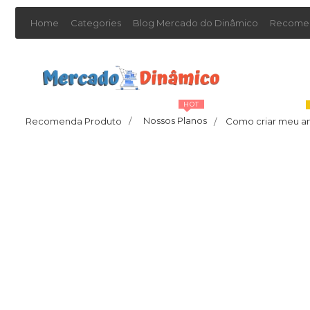
Home
Categories
Blog Mercado do Dinâmico
Recomen
HOT
Nossos Planos
Recomenda Produto
/
Como criar meu a
/