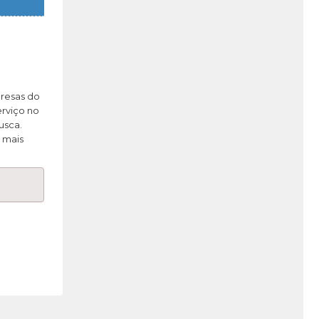
presas do
rviço no
usca.
 mais