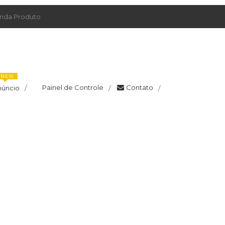
da Produto
NEW
Painel de Controle
Contato
núncio
/
/
/