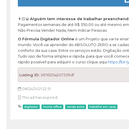
👨🏻‍💻
Alguém tem interesse de trabalhar preenchendo 
Pagamentos semanais de até R$ 350,00 ou até mesmo em 
Não Precisa Vender Nada, Nem Indicar Pessoas.
O Fórmula Digitador Online
é um Projeto que vai te ensi
mundo. Você vai aprender do ABSOLUTO ZERO a se cadastra
conforto da sua casa. Entre os serviços estão: Digitação onl
Tudo isso de forma simples e rápida, para que você comece
rápido possível! para adquirir o curso clique aqui:
https://bit
Listing ID:
3676125a207339df
08/24/2021 22:51
This ad has expired
digitador
home office
renda extra
trabalhe em casa