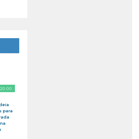
 20.00
deia
s para
vada
ina
m