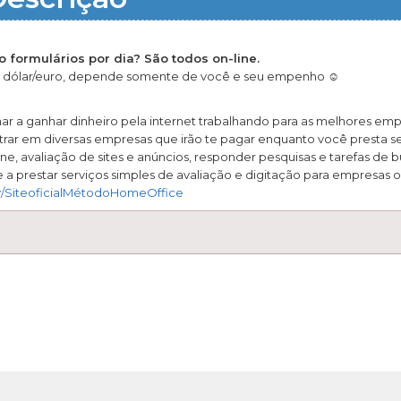
formulários por dia? São todos on-line.
dólar/euro, depende somente de você e seu empenho ☺️
nar a ganhar dinheiro pela internet trabalhando para as melhores em
r em diversas empresas que irão te pagar enquanto você presta se
ine, avaliação de sites e anúncios, responder pesquisas e tarefas de b
 a prestar serviços simples de avaliação e digitação para empresas o
.ly/SiteoficialMétodoHomeOffice