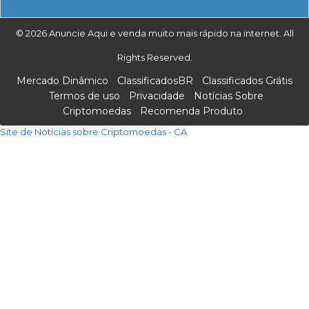
© 2026 Anuncie Aqui e venda muito mais rápido na internet. All
Rights Reserved.
Mercado Dinâmico
ClassificadosBR
Classificados Grátis
Termos de uso
Privacidade
Notícias Sobre
Criptomoedas
Recomenda Produto
Site de Notícias sobre Criptomoedas - CA