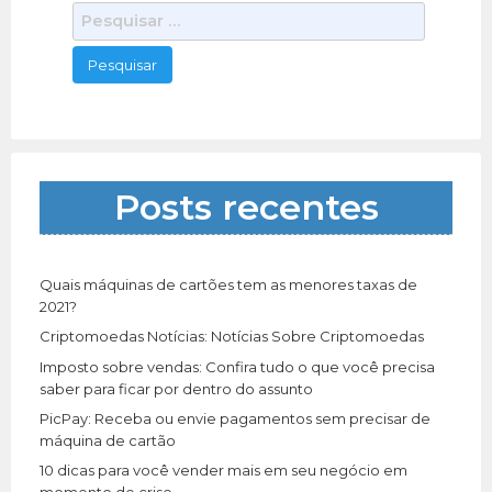
P
e
s
q
u
i
s
a
Posts recentes
r
p
o
r
Quais máquinas de cartões tem as menores taxas de
:
2021?
Criptomoedas Notícias: Notícias Sobre Criptomoedas
Imposto sobre vendas: Confira tudo o que você precisa
saber para ficar por dentro do assunto
PicPay: Receba ou envie pagamentos sem precisar de
máquina de cartão
10 dicas para você vender mais em seu negócio em
momento de crise