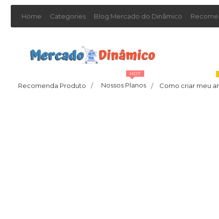
Home
Categories
Blog Mercado do Dinâmico
Recomen
HOT
Nossos Planos
Recomenda Produto
/
Como criar meu a
/