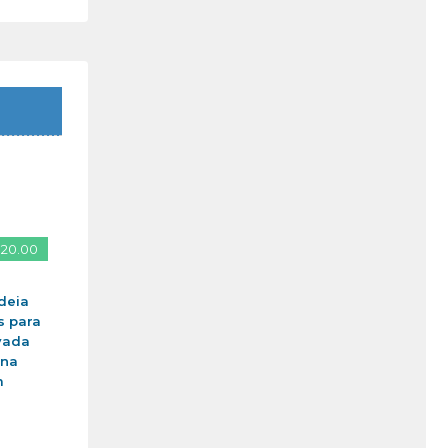
 20.00
deia
s para
vada
ina
m