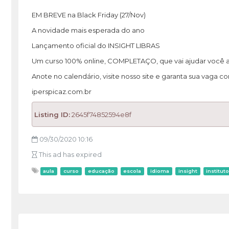
EM BREVE na Black Friday (27/Nov)
A novidade mais esperada do ano
Lançamento oficial do INSIGHT LIBRAS
Um curso 100% online, COMPLETAÇO, que vai ajudar você a 
Anote no calendário, visite nosso site e garanta sua vaga 
iperspicaz.com.br
Listing ID:
2645f74852594e8f
09/30/2020 10:16
This ad has expired
aula
curso
educação
escola
idioma
insight
institut