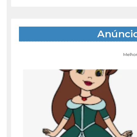
Anúnci
Melhor