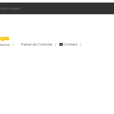
da Produto
NEW
Painel de Controle
Contato
núncio
/
/
/