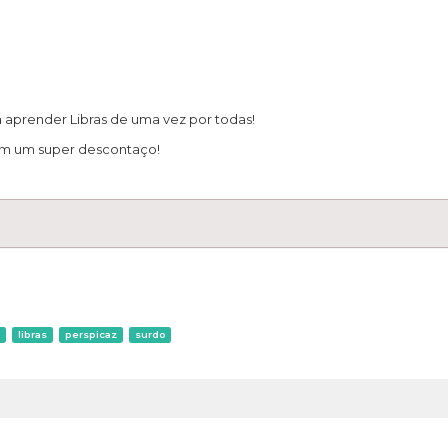
aprender Libras de uma vez por todas!
com um super descontaço!
o
libras
perspicaz
surdo