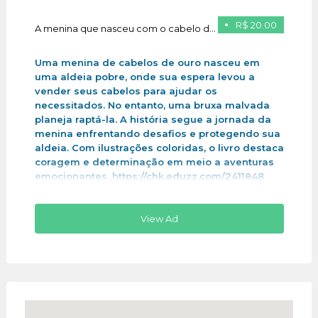
R$ 20.00
A menina que nasceu com o cabelo de ouro
Uma menina de cabelos de ouro nasceu em
uma aldeia pobre, onde sua espera levou a
vender seus cabelos para ajudar os
necessitados. No entanto, uma bruxa malvada
planeja raptá-la. A história segue a jornada da
menina enfrentando desafios e protegendo sua
aldeia. Com ilustrações coloridas, o livro destaca
coragem e determinação em meio a aventuras
emocionantes .https://chk.eduzz.com/2411848
View Ad