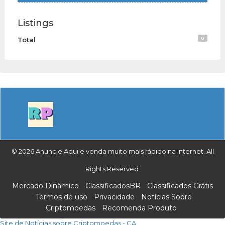
Listings
0
Total
© 2026 Anuncie Aqui e venda muito mais rápido na internet. All
Rights Reserved.
Mercado Dinâmico
ClassificadosBR
Classificados Grátis
Termos de uso
Privacidade
Notícias Sobre
Criptomoedas
Recomenda Produto
Site de Notícias sobre Criptomoedas - CA