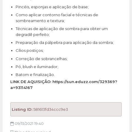
Pincéis, esponjas e aplicação de base;
Como aplicar contorno facial e técnicas de
sombreamento e textura;
Técnicas de aplicação de sombra para obter um
degradê perfeito;
Preparação da pálpebra para aplicação da sombra;
Cílios postiços;
Correção de sobrancelhas;
Pó, blush e iluminador;
Batom e finalização.
LINK DE AQUISIÇÃO: https://sun.eduzz.com/329369?
a=93114167
Listing ID:
581613fd34ccc9e3
09/13/2021 19:40