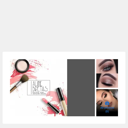
All photos
(5)